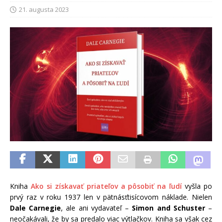
21. augusta 2023
Kniha
Ako si získavať priateľov a pôsobiť na ľudí
vyšla po
prvý raz v roku 1937 len v pätnásťtisícovom náklade. Nielen
Dale Carnegie
, ale ani vydavateľ –
Simon and Schuster
–
neočakávali, že by sa predalo viac výtlačkov. Kniha sa však cez