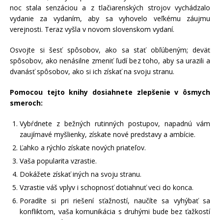
noc stala senzáciou a z tlačiarenských strojov vychádzalo
vydanie za vydaním, aby sa vyhovelo veľkému záujmu
verejnosti. Teraz vyšla v novom slovenskom vydaní.
Osvojte si šesť spôsobov, ako sa stať obľúbeným; deväť
spôsobov, ako nenásilne zmeniť ľudí bez toho, aby sa urazili a
dvanásť spôsobov, ako si ich získať na svoju stranu.
Pomocou tejto knihy dosiahnete zlepšenie v ôsmych
smeroch:
Vybŕdnete z bežných rutinných postupov, napadnú vám
zaujímavé myšlienky, získate nové predstavy a ambície.
Ľahko a rýchlo získate nových priateľov.
Vaša popularita vzrastie.
Dokážete získať iných na svoju stranu.
Vzrastie váš vplyv i schopnosť dotiahnuť veci do konca.
Poradíte si pri riešení sťažností, naučíte sa vyhýbať sa
konfliktom, vaša komunikácia s druhými bude bez ťažkostí