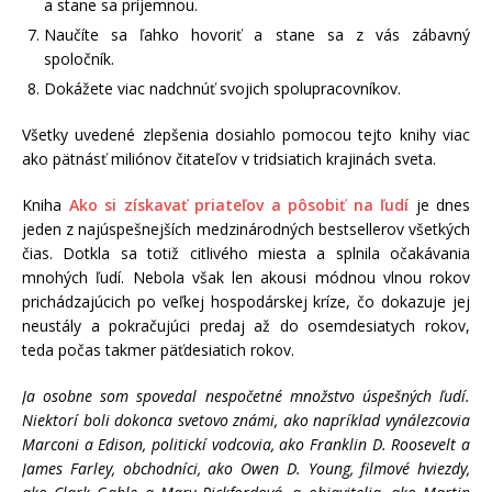
a stane sa príjemnou.
Naučíte sa ľahko hovoriť a stane sa z vás zábavný
spoločník.
Dokážete viac nadchnúť svojich spolupracovníkov.
Všetky uvedené zlepšenia dosiahlo pomocou tejto knihy viac
ako pätnásť miliónov čitateľov v tridsiatich krajinách sveta.
Kniha
Ako si získavať priateľov a pôsobiť na ľudí
je dnes
jeden z najúspešnejších medzinárodných bestsellerov všetkých
čias. Dotkla sa totiž citlivého miesta a splnila očakávania
mnohých ľudí. Nebola však len akousi módnou vlnou rokov
prichádzajúcich po veľkej hospodárskej kríze, čo dokazuje jej
neustály a pokračujúci predaj až do osemdesiatych rokov,
teda počas takmer päťdesiatich rokov.
Ja osobne som spovedal nespočetné množstvo úspešných ľudí.
Niektorí boli dokonca svetovo známi, ako napríklad vynálezcovia
Marconi a Edison, politickí vodcovia, ako Franklin D. Roosevelt a
James Farley, obchodníci, ako Owen D. Young, filmové hviezdy,