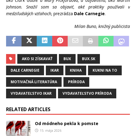
ako Clark Gable a Mary Pickfordová, a objavitelia, ako Martin
Johnson. Snažil som sa objaviť, aké praktiky používali v
medziľudských vzťahoch,
prezrádza
Dale Carnegie
.
Milan Buno, knižný publicista
AKO SI ZÍSKAVAŤ
BUX
BUX.SK
DALE CARNEGIE
IKAR
KNIHA
KUKNI NA TO
MOTIVAČNÁ LITERATÚRA
PRÍRODA
VYDAVATEĽSTVO IKAR
VYDAVATEĽSTVO PRÍRODA
RELATED ARTICLES
Od módneho pekla k pomste
15. mája 2026