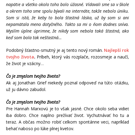
napätie a všetko okolo toho bolo úžasné. Vídavali sme sa v škole
a okrem toho sme spolu bývali na internáte, takže nebolo úniku.
Som si istá, že keby to bola šťastná láska, už by som si ani
nepamätala meno dotyčného. Takto sa mi o ňom dodnes sníva.
Myslím úplne úprimne, že nikdy som nebola taká šťastná, ako
keď som bola tak nešťastná…
Podobný šťastno-smutný je aj tento nový román.
Najlepší rok
tvojho života
.
Príbeh, ktorý vás rozplače, rozosmeje a naučí,
že život je vzácny…
Čo je zmyslom tvojho života?
Ak aj Jonathan Grief niekedy poznal odpoveď na túto otázku,
už ju dávno zabudol.
Čo je zmyslom tvojho života?
Pre Hannah Marxovú je to však jasné. Chce okolo seba vidieť
iba dobro. Chce naplno prežívať život. Vychutnávať ho tu a
teraz. A občas možno robiť celkom spontánne veci, napríklad
behať naboso po lúke plnej kvetov.