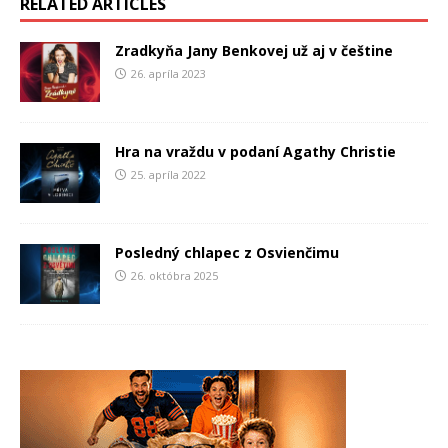
RELATED ARTICLES
Zradkyňa Jany Benkovej už aj v češtine
26. apríla 2023
Hra na vraždu v podaní Agathy Christie
25. apríla 2022
Posledný chlapec z Osvienčimu
26. októbra 2025