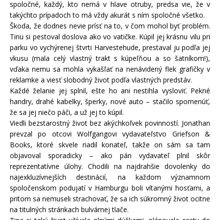
spoločné, každý, kto nemá v hlave otruby, predsa vie, že v
takýchto prípadoch to má vždy akurát s ním spoločné všetko.
Škoda, že dodnes nevie prísť na to, v čom mohol byť problém.
Tinu si pestoval doslova ako vo vatičke. Kúpil jej krásnu vilu pri
parku vo vychýrenej štvrti Harvestehude, prestaval ju podľa jej
vkusu (mala celý vlastný trakt s kúpeľňou a so šatníkom!),
vďaka nemu sa mohla vykašľať na nenávidený flek grafičky v
reklamke a viesť slobodný život podľa vlastných predstáv.
Každé želanie jej splnil, ešte ho ani nestihla vysloviť. Pekné
handry, drahé kabelky, šperky, nové auto – stačilo spomenúť,
že sa jej niečo páči, a už jej to kúpil.
Viedli bezstarostný život bez akýchkoľvek povinností. Jonathan
prevzal po otcovi Wolfgangovi vydavateľstvo Griefson &
Books, ktoré skvele riadil konateľ, takže on sám sa tam
objavoval sporadicky – ako pán vydavateľ plnil skôr
reprezentatívne úlohy. Chodili na najdrahšie dovolenky do
najexkluzívnejších destinácií, na každom významnom
spoločenskom podujatí v Hamburgu boli vítanými hosťami, a
pritom sa nemuseli strachovať, že sa ich súkromný život ocitne
na titulných stránkach bulvárnej tlače.