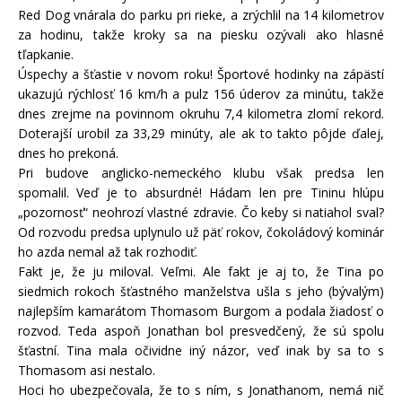
Red Dog vnárala do parku pri rieke, a zrýchlil na 14 kilometrov
za hodinu, takže kroky sa na piesku ozývali ako hlasné
tľapkanie.
Úspechy a šťastie v novom roku! Športové hodinky na zápästí
ukazujú rýchlosť 16 km/h a pulz 156 úderov za minútu, takže
dnes zrejme na povinnom okruhu 7,4 kilometra zlomí rekord.
Doterajší urobil za 33,29 minúty, ale ak to takto pôjde ďalej,
dnes ho prekoná.
Pri budove anglicko-nemeckého klubu však predsa len
spomalil. Veď je to absurdné! Hádam len pre Tininu hlúpu
„pozornosť“ neohrozí vlastné zdravie. Čo keby si natiahol sval?
Od rozvodu predsa uplynulo už päť rokov, čokoládový kominár
ho azda nemal až tak rozhodiť.
Fakt je, že ju miloval. Veľmi. Ale fakt je aj to, že Tina po
siedmich rokoch šťastného manželstva ušla s jeho (bývalým)
najlepším kamarátom Thomasom Burgom a podala žiadosť o
rozvod. Teda aspoň Jonathan bol presvedčený, že sú spolu
šťastní. Tina mala očividne iný názor, veď inak by sa to s
Thomasom asi nestalo.
Hoci ho ubezpečovala, že to s ním, s Jonathanom, nemá nič