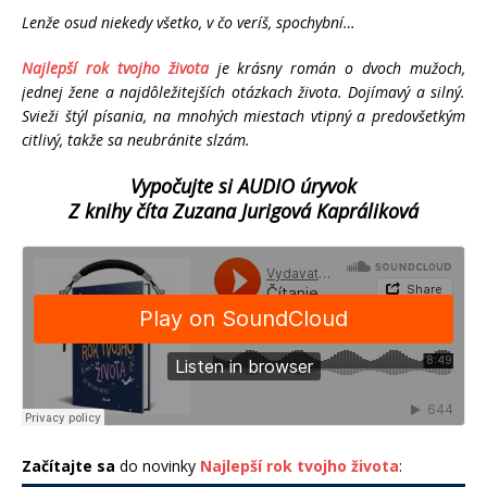
Lenže osud niekedy všetko, v čo veríš, spochybní…
Najlepší rok tvojho života
je krásny román o dvoch mužoch,
jednej žene a najdôležitejších otázkach života. Dojímavý a silný.
Svieži štýl písania, na mnohých miestach vtipný a predovšetkým
citlivý, takže sa neubránite slzám.
Vypočujte si AUDIO úryvok
Z knihy číta Zuzana Jurigová Kapráliková
Začítajte sa
do novinky
Najlepší rok tvojho života
: