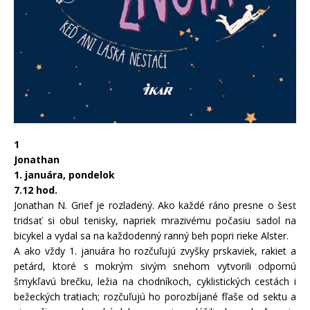
1
Jonathan
1. januára, pondelok
7.12 hod.
Jonathan N. Grief je rozladený. Ako každé ráno presne o šesť
tridsať si obul tenisky, napriek mrazivému počasiu sadol na
bicykel a vydal sa na každodenný ranný beh popri rieke Alster.
A ako vždy 1. januára ho rozčuľujú zvyšky prskaviek, rakiet a
petárd, ktoré s mokrým sivým snehom vytvorili odpornú
šmykľavú brečku, ležia na chodníkoch, cyklistických cestách i
bežeckých tratiach; rozčuľujú ho porozbíjané fľaše od sektu a