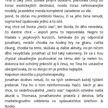
Tina si taký život užívala plnými dúškami, plánovala cesty do
čoraz exotickejších destinácií, nosila čoraz rafinovanejšie
modely, pravidelne menila kompletné zariadenie vo vile.
Jasné, že občas mu prebleslo hlavou, či sa jeho žena nenudí,
najmä keď opakovala jedno a to isté.
Vraj chce od života „niečo viac“, len škoda, že dlho nevedela,
čo vlastne chce – aspoň jemu to nepovedala. Najprv to
hľadala v jazykových kurzoch, behávala (to jej odporúčal
Jonathan), neskôr chodila na hodiny hry na gitaru, cvičila
čikung, chodila na tenis, skúšala aj ďalšie aktivity, no pri ničom
dlho nevydržala. Jonathan už bol taký nalomený, že sa s ňou
chystal zásadnejšie pozhovárať na tému deti (a nielen to,
dokonca bol ochotný prikročiť aj k činu), no Tina ho ustavične
ubezpečovala, že vo dvojici im je predsa najlepšie.
Napokon skončila u psychoterapeutky.
Jonathan dodnes netuší, čo na tých sedeniach každý týždeň
preberali. Tina ho o tom neinformovala. Načo. Nech je ako
chce, to nedefinovateľné „niečo viac“ napokon očividne našla
akurát u Thomasa, Jonathanovho priateľa z detstva, šéfa
marketingového oddelenia vo vydavateľstve Griefson &
Books.