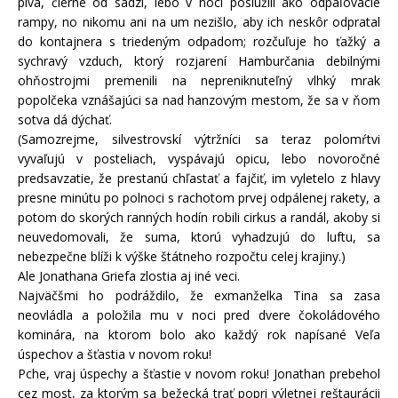
piva, čierne od sadzí, lebo v noci poslúžili ako odpaľovacie
rampy, no nikomu ani na um nezišlo, aby ich neskôr odpratal
do kontajnera s triedeným odpadom; rozčuľuje ho ťažký a
sychravý vzduch, ktorý rozjarení Hamburčania debilnými
ohňostrojmi premenili na nepreniknuteľný vlhký mrak
popolčeka vznášajúci sa nad hanzovým mestom, že sa v ňom
sotva dá dýchať.
(Samozrejme, silvestrovskí výtržníci sa teraz polomŕtvi
vyvaľujú v posteliach, vyspávajú opicu, lebo novoročné
predsavzatie, že prestanú chľastať a fajčiť, im vyletelo z hlavy
presne minútu po polnoci s rachotom prvej odpálenej rakety, a
potom do skorých ranných hodín robili cirkus a randál, akoby si
neuvedomovali, že suma, ktorú vyhadzujú do luftu, sa
nebezpečne blíži k výške štátneho rozpočtu celej krajiny.)
Ale Jonathana Griefa zlostia aj iné veci.
Najväčšmi ho podráždilo, že exmanželka Tina sa zasa
neovládla a položila mu v noci pred dvere čokoládového
kominára, na ktorom bolo ako každý rok napísané Veľa
úspechov a šťastia v novom roku!
Pche, vraj úspechy a šťastie v novom roku! Jonathan prebehol
cez most, za ktorým sa bežecká trať popri výletnej reštaurácii