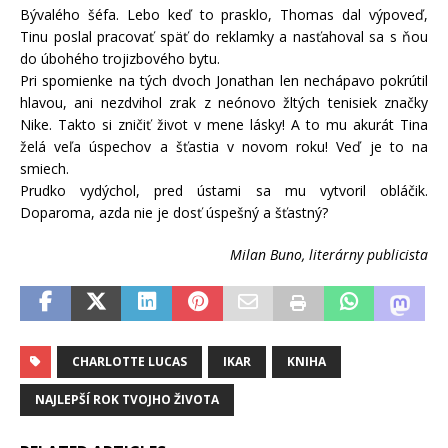
Bývalého šéfa. Lebo keď to prasklo, Thomas dal výpoveď,
Tinu poslal pracovať späť do reklamky a nasťahoval sa s ňou
do úbohého trojizbového bytu.
Pri spomienke na tých dvoch Jonathan len nechápavo pokrútil
hlavou, ani nezdvihol zrak z neónovo žltých tenisiek značky
Nike. Takto si zničiť život v mene lásky! A to mu akurát Tina
želá veľa úspechov a šťastia v novom roku! Veď je to na
smiech.
Prudko vydýchol, pred ústami sa mu vytvoril obláčik.
Doparoma, azda nie je dosť úspešný a šťastný?
Milan Buno, literárny publicista
CHARLOTTE LUCAS
IKAR
KNIHA
NAJLEPŠÍ ROK TVOJHO ŽIVOTA