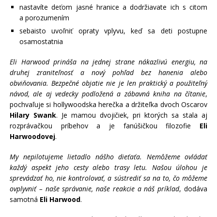
nastavíte deťom jasné hranice a dodržiavate ich s citom
a porozumením
sebaisto uvoľniť opraty vplyvu, keď sa deti postupne
osamostatnia
Eli Harwood prináša na jednej strane nákazlivú energiu, na
druhej zraniteľnosť a nový pohľad bez hanenia alebo
obviňovania. Bezpečné objatie nie je len praktický a použiteľný
návod, ale aj vedecky podložená a zábavná kniha na čítanie
,
pochvaľuje si hollywoodska herečka a držiteľka dvoch Oscarov
Hilary Swank
. Je mamou dvojičiek, pri ktorých sa stala aj
rozprávačkou príbehov a je fanúšičkou filozofie
Eli
Harwoodovej
.
My nepilotujeme lietadlo nášho dieťaťa. Nemôžeme ovládať
každý aspekt jeho cesty alebo trasy letu. Našou úlohou je
sprevádzať ho, nie kontrolovať, a sústrediť sa na to, čo môžeme
ovplyvniť – naše správanie, naše reakcie a náš príklad
, dodáva
samotná
Eli Harwood
.