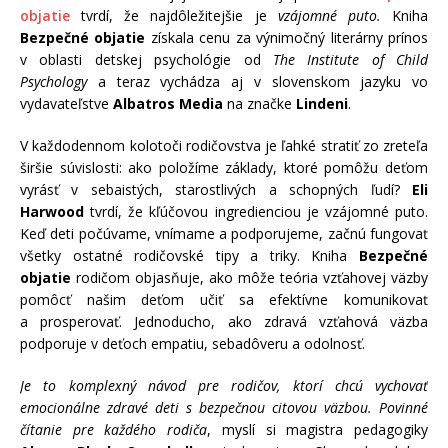
objatie
tvrdí, že najdôležitejšie je
vzájomné puto.
Kniha
Bezpečné objatie
získala cenu za výnimočný literárny prínos
v oblasti detskej psychológie od
The Institute of Child
Psychology
a teraz vychádza aj v slovenskom jazyku vo
vydavateľstve
Albatros Media
na značke
Lindeni
.
V každodennom kolotoči rodičovstva je ľahké stratiť zo zreteľa
širšie súvislosti: ako položíme základy, ktoré pomôžu deťom
vyrásť v sebaistých, starostlivých a schopných ľudí?
Eli
Harwood
tvrdí, že kľúčovou ingredienciou je vzájomné puto.
Keď deti počúvame, vnímame a podporujeme, začnú fungovať
všetky ostatné rodičovské tipy a triky. Kniha
Bezpečné
objatie
rodičom objasňuje, ako môže teória vzťahovej väzby
pomôcť našim deťom učiť sa efektívne komunikovať
a prosperovať. Jednoducho, ako zdravá vzťahová väzba
podporuje v deťoch empatiu, sebadôveru a odolnosť.
Je to komplexný návod pre rodičov, ktorí chcú vychovať
emocionálne zdravé deti s bezpečnou citovou väzbou. Povinné
čítanie pre každého rodiča
, myslí si magistra pedagogiky