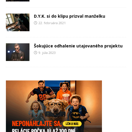
D.Y.K. si do klipu prizval manželku
22. februára 2021
Šokujúce odhalenie utajovaného projektu
9. júla 2023