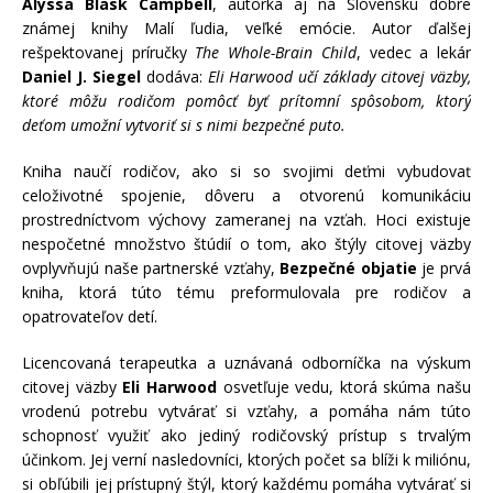
Alyssa Blask Campbell
, autorka aj na Slovensku dobre
známej knihy Malí ľudia, veľké emócie. Autor ďalšej
rešpektovanej príručky
The Whole-Brain Child
, vedec a lekár
Daniel J. Siegel
dodáva:
Eli Harwood učí základy citovej väzby,
ktoré môžu rodičom pomôcť byť prítomní spôsobom, ktorý
deťom umožní vytvoriť si s nimi bezpečné puto.
Kniha naučí rodičov, ako si so svojimi deťmi vybudovať
celoživotné spojenie, dôveru a otvorenú komunikáciu
prostredníctvom výchovy zameranej na vzťah. Hoci existuje
nespočetné množstvo štúdií o tom, ako štýly citovej väzby
ovplyvňujú naše partnerské vzťahy,
Bezpečné objatie
je prvá
kniha, ktorá túto tému preformulovala pre rodičov a
opatrovateľov detí.
Licencovaná terapeutka a uznávaná odborníčka na výskum
citovej väzby
Eli Harwood
osvetľuje vedu, ktorá skúma našu
vrodenú potrebu vytvárať si vzťahy, a pomáha nám túto
schopnosť využiť ako jediný rodičovský prístup s trvalým
účinkom. Jej verní nasledovníci, ktorých počet sa blíži k miliónu,
si obľúbili jej prístupný štýl, ktorý každému pomáha vytvárať si