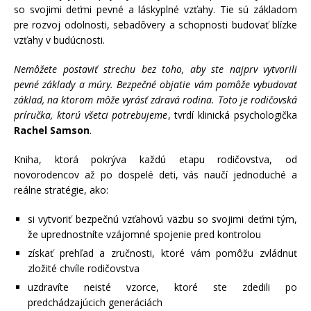
so svojimi deťmi pevné a láskyplné vzťahy. Tie sú základom
pre rozvoj odolnosti, sebadôvery a schopnosti budovať blízke
vzťahy v budúcnosti.
Nemôžete postaviť strechu bez toho, aby ste najprv vytvorili
pevné základy a múry. Bezpečné objatie vám pomôže vybudovať
základ, na ktorom môže vyrásť zdravá rodina. Toto je rodičovská
príručka, ktorú všetci potrebujeme
, tvrdí klinická psychologička
Rachel Samson
.
Kniha, ktorá pokrýva každú etapu rodičovstva, od
novorodencov až po dospelé deti, vás naučí jednoduché a
reálne stratégie, ako:
si vytvoriť bezpečnú vzťahovú väzbu so svojimi deťmi tým,
že uprednostníte vzájomné spojenie pred kontrolou
získať prehľad a zručnosti, ktoré vám pomôžu zvládnuť
zložité chvíle rodičovstva
uzdravíte neisté vzorce, ktoré ste zdedili po
predchádzajúcich generáciách