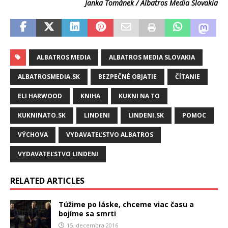
Janka Tománek / Albatros Media Slovakia
ALBATROS MEDIA
ALBATROS MEDIA SLOVAKIA
ALBATROSMEDIA.SK
BEZPEČNÉ OBJATIE
ČÍTANIE
ELI HARWOOD
KNIHA
KUKNI NA TO
KUKNINATO.SK
LINDENI
LINDENI.SK
POMOC
VÝCHOVA
VYDAVATEĽSTVO ALBATROS
VYDAVATEĽSTVO LINDENI
RELATED ARTICLES
Túžime po láske, chceme viac času a
bojíme sa smrti
15. decembra 2016