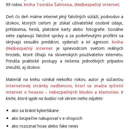
99 rokov
,
kniha Tomáša Šalmona, (Ne)bezpečný internet
.
Deň čo deň máme internet plný falošných súťaží, podvodov a
útokov, ktorých cieľom je získať užívateľské osobné údaje,
prihlásenia, heslá, platobné karty alebo fotografie. Sociálne
siete zaplavujú falošné správy a za podvrhnutými profilmi sa
skrývajú sexuálni predátori, vydierači a iní agresori.
Kniha
(Ne)bezpečný internet
je sprievodcom svetom reálnych
hrozieb, ktoré číhajú na slovenských používateľov internetu.
Prináša praktické postupy a riešenia jednotlivých prípadov
zneužití, aj útokov.
Materiál na knihu vznikal niekoľko rokov, autor je súčasťou
internetovej stránky nadšencov, ktorí sa snažia vyčistiť
internet o hoaxov – nebezpečných bludov a klamstiev
.
V
knihe, ktorá vyjde na budúci rok okrem iného nájdete:
ako sa brániť kyberšikane
ako bezpečne nakupovať v e-shopoch
ako rozoznať hoax alebo fake news