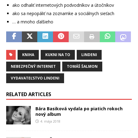
ako odhaliť internetových podvodníkov a útočníkov
ako sa nepopáliť na zoznamke a sociálnych sieťach
… a mnoho ďalšieho
KNIHA
KUKNI NA TO
LINDENI
NEBEZPEČNÝ INTERNET
TOMÁŠ ŠALMON
VYDAVATEĽSTVO LINDENI
RELATED ARTICLES
Bára Basiková vydala po piatich rokoch
nový album
4. mája 2018