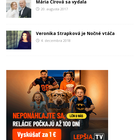
Mária Čírová sa vydala
20. augusta 2017
Veronika Strapková je Nočné vtáča
4. decembra 2018