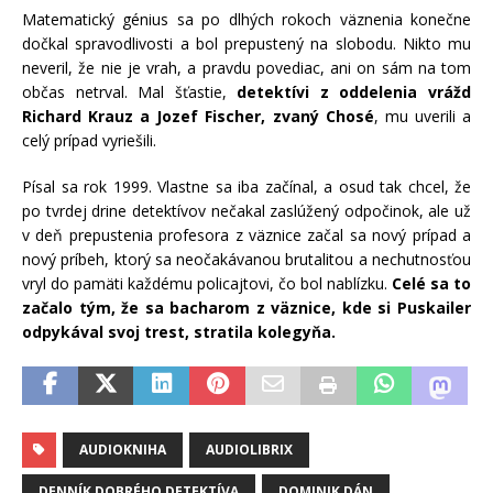
Matematický génius sa po dlhých rokoch väznenia konečne
dočkal spravodlivosti a bol prepustený na slobodu. Nikto mu
neveril, že nie je vrah, a pravdu povediac, ani on sám na tom
občas netrval. Mal šťastie,
detektívi z oddelenia vrážd
Richard Krauz a Jozef Fischer, zvaný Chosé
, mu uverili a
celý prípad vyriešili.
Písal sa rok 1999. Vlastne sa iba začínal, a osud tak chcel, že
po tvrdej drine detektívov nečakal zaslúžený odpočinok, ale už
v deň prepustenia profesora z väznice začal sa nový prípad a
nový príbeh, ktorý sa neočakávanou brutalitou a nechutnosťou
vryl do pamäti každému policajtovi, čo bol nablízku.
Celé sa to
začalo tým, že sa bacharom z väznice, kde si Puskailer
odpykával svoj trest, stratila kolegyňa.
AUDIOKNIHA
AUDIOLIBRIX
DENNÍK DOBRÉHO DETEKTÍVA
DOMINIK DÁN