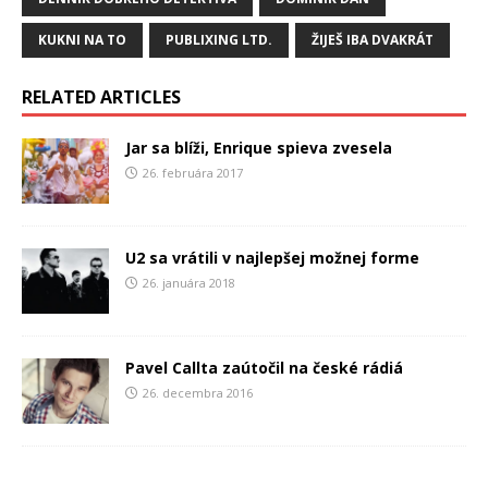
KUKNI NA TO
PUBLIXING LTD.
ŽIJEŠ IBA DVAKRÁT
RELATED ARTICLES
Jar sa blíži, Enrique spieva zvesela
26. februára 2017
U2 sa vrátili v najlepšej možnej forme
26. januára 2018
Pavel Callta zaútočil na české rádiá
26. decembra 2016