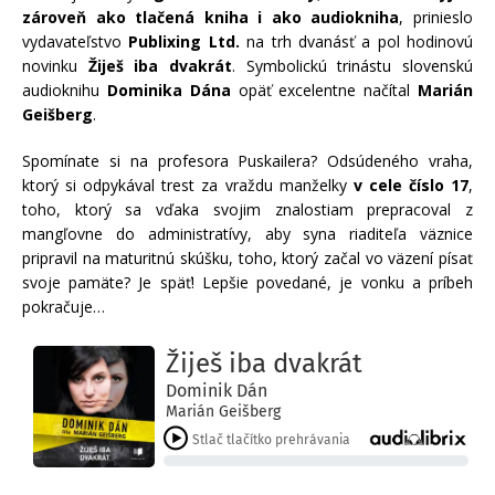
zároveň ako tlačená kniha i ako audiokniha
, prinieslo
vydavateľstvo
Publixing Ltd.
na trh dvanásť a pol hodinovú
novinku
Žiješ iba dvakrát
. Symbolickú trinástu slovenskú
audioknihu
Dominika Dána
opäť excelentne načítal
Marián
Geišberg
.
Spomínate si na profesora Puskailera? Odsúdeného vraha,
ktorý si odpykával trest za vraždu manželky
v cele číslo 17
,
toho, ktorý sa vďaka svojim znalostiam prepracoval z
mangľovne do administratívy, aby syna riaditeľa väznice
pripravil na maturitnú skúšku, toho, ktorý začal vo väzení písať
svoje pamäte? Je späť! Lepšie povedané, je vonku a príbeh
pokračuje…