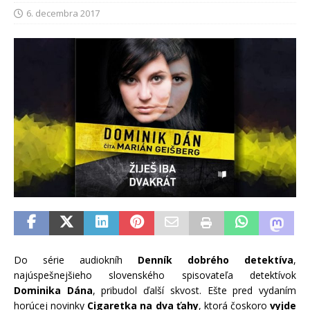
6. decembra 2017
Do série audiokníh
Denník dobrého detektíva
,
najúspešnejšieho slovenského spisovateľa detektívok
Dominika Dána
, pribudol ďalší skvost. Ešte pred vydaním
horúcej novinky
Cigaretka na dva ťahy
, ktorá čoskoro
vyjde