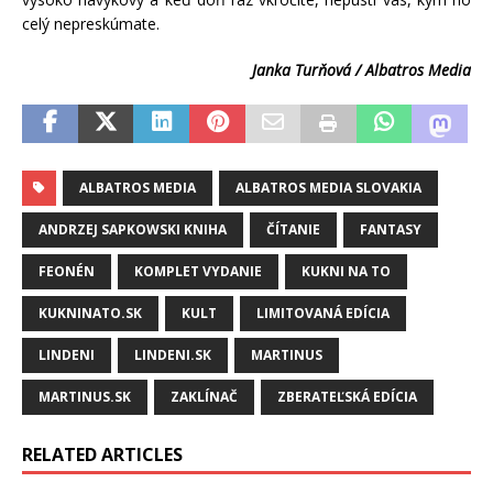
celý nepreskúmate.
Janka Turňová / Albatros Media
ALBATROS MEDIA
ALBATROS MEDIA SLOVAKIA
ANDRZEJ SAPKOWSKI KNIHA
ČÍTANIE
FANTASY
FEONÉN
KOMPLET VYDANIE
KUKNI NA TO
KUKNINATO.SK
KULT
LIMITOVANÁ EDÍCIA
LINDENI
LINDENI.SK
MARTINUS
MARTINUS.SK
ZAKLÍNAČ
ZBERATEĽSKÁ EDÍCIA
RELATED ARTICLES