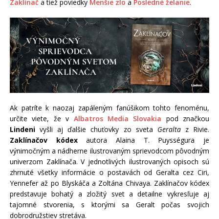
Zaklínač
a tiež poviedky
Menšie zlo
a
Posledné želanie
.
Ak patríte k naozaj zapáleným fanúšikom tohto fenoménu,
určite viete, že v
Albatros Media Slovakia
pod značkou
Lindeni
vyšli aj ďalšie chuťovky zo sveta
Geralta
z Rivie.
Zaklínačov kódex
autora Alaina T. Puysségura je
výnimočným a nádherne ilustrovaným sprievodcom pôvodným
univerzom Zaklínača. V jednotlivých ilustrovaných opisoch sú
zhrnuté všetky informácie o postavách od Geralta cez Ciri,
Yennefer až po Blyskáča a Zoltána Chivaya. Zaklínačov kódex
predstavuje bohatý a zložitý svet a detailne vykresľuje aj
tajomné stvorenia, s ktorými sa Geralt počas svojich
dobrodružstiev stretáva.