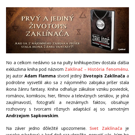
No a celkom nedávno sa na pulty kníhkupectiev dostala ďalšia
exkluzívna kniha pod názvom
Zaklínač – História fenoménu
.
Jej autor
Adam Flamma
stvoril jediný
životopis Zaklínača
a
podrobne vysvetlil ako sa z nájomného zabijaka príšer stala
ikona žánru fantasy. Kniha odhaľuje zákulisie vzniku poviedok,
románov, komiksov, hier, filmov a televíznych seriálov, je plná
zaujímavostí, fotografií a neznámych faktov, obsahuje
rozhovory s tvorcami rôznych adaptácií aj so samotným
Andrzejom Sapkowskim
.
Na záver jedno dôležité upozornenie.
Svet Zaklínača
je
vysoko návykový a keď doň raz vkročíte, nepustí vás, kým ho