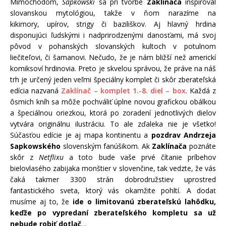
Mimochodom,
Sapkowski
sa pri tvorbe
Zaklínača
inšpiroval
slovanskou mytológiou, takže v ňom narazíme na
kikimory, upírov, strigy či baziliškov. Aj hlavný hrdina
disponujúci ľudskými i nadprirodzenými danosťami, má svoj
pôvod v pohanských slovanských kultoch v potulnom
liečiteľovi, či šamanovi. Nečudo, že je nám bližší než americkí
komiksoví hrdinovia. Preto je skvelou správou, že práve na náš
trh je určený jeden veľmi špeciálny komplet či skôr zberateľská
edícia nazvaná
Zaklínač – komplet 1.-8. diel – box
. Každá z
ôsmich kníh sa môže pochváliť úplne novou grafickou obálkou
a špeciálnou oriezkou, ktorá po zoradení jednotlivých dielov
vytvára originálnu ilustráciu. To ale zďaleka nie je všetko!
Súčasťou edície je aj mapa kontinentu a
pozdrav Andrzeja
Sapkowského
slovenským fanúšikom. Ak
Zaklínača
poznáte
skôr z
Netflixu
a toto bude vaše prvé čítanie príbehov
bielovlasého zabijaka monštier v slovenčine, tak vedzte, že vás
čaká takmer 3300 strán dobrodružstiev uprostred
fantastického sveta, ktorý vás okamžite pohltí. A dodať
musíme aj to, že
ide o limitovanú zberateľskú lahôdku,
keďže po vypredaní zberateľského kompletu sa už
nebude robiť dotlač
…