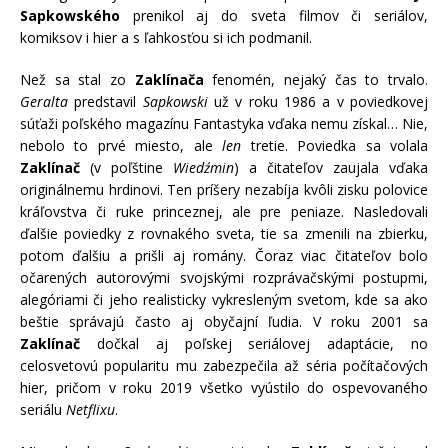
Sapkowského
prenikol aj do sveta filmov či seriálov,
komiksov i hier a s ľahkosťou si ich podmanil.
Než sa stal zo
Zaklínača
fenomén, nejaký čas to trvalo.
Geralta
predstavil
Sapkowski
už v roku 1986 a v poviedkovej
súťaži poľského magazínu Fantastyka vďaka nemu získal… Nie,
nebolo to prvé miesto, ale
len
tretie. Poviedka sa volala
Zaklínač
(v poľštine
Wiedźmin
) a čitateľov zaujala vďaka
originálnemu hrdinovi. Ten príšery nezabíja kvôli zisku polovice
kráľovstva či ruke princeznej, ale pre peniaze. Nasledovali
ďalšie poviedky z rovnakého sveta, tie sa zmenili na zbierku,
potom ďalšiu a prišli aj romány. Čoraz viac čitateľov bolo
očarených autorovými svojskými rozprávačskými postupmi,
alegóriami či jeho realisticky vykresleným svetom, kde sa ako
beštie správajú často aj obyčajní ľudia. V roku 2001 sa
Zaklínač
dočkal aj poľskej seriálovej adaptácie, no
celosvetovú popularitu mu zabezpečila až séria počítačových
hier, pričom v roku 2019 všetko vyústilo do ospevovaného
seriálu
Netflixu
.