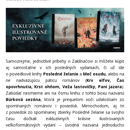
Samozrejme, jednotlivé príbehy o Zaklínačovi si môžete kúpiť
aj samostatne v ich posledných vydaniach, či už ide
o poviedkové knihy
Posledné želanie
a
Meč osudu
, alebo na
ne nadväzujúcu päticu románov (
Krv elfov, Čas
opovrhnutia, Krst ohňom, Veža lastovičky, Pani jazera
).
Zabúdať nesmieme ani na ôsmu knihu z tohto boxu nazvanú
Búrková sezóna
, ktorá je prequelom voči udalostiam zo
spomínaných románov i poviedok. Mimochodom, aj tri
z poviedok zo spomínanej zbierky Posledné želanie sa svojho
času dočkali exkluzívnych krásne ilustrovaných
veľkoformátových vydaní – úvodná nazvaná jednoducho