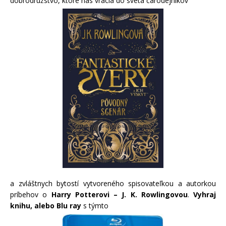
dobrodružstvo, ktoré nás vracia do sveta čarodejníkov
a zvláštnych bytostí vytvoreného spisovateľkou a autorkou
príbehov o
Harry Potterovi – J. K. Rowlingovou
.
Vyhraj
knihu, alebo Blu ray
s týmto