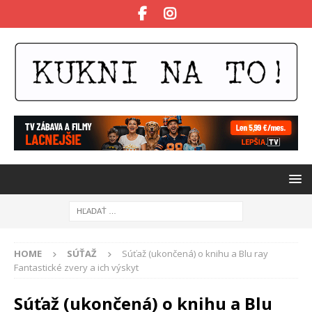
HOME
SÚŤAŽ
Súťaž (ukončená) o knihu a Blu ray
Fantastické zvery a ich výskyt
Súťaž (ukončená) o knihu a Blu