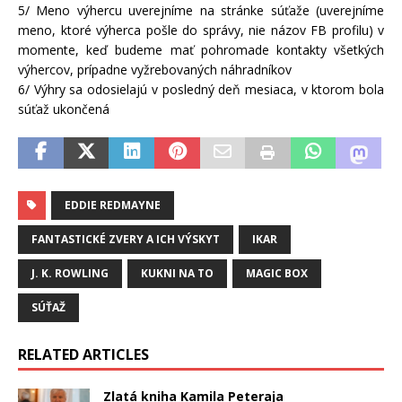
5/ Meno výhercu uverejníme na stránke súťaže (uverejníme
meno, ktoré výherca pošle do správy, nie názov FB profilu) v
momente, keď budeme mať pohromade kontakty všetkých
výhercov, prípadne vyžrebovaných náhradníkov
6/ Výhry sa odosielajú v posledný deň mesiaca, v ktorom bola
súťaž ukončená
EDDIE REDMAYNE
FANTASTICKÉ ZVERY A ICH VÝSKYT
IKAR
J. K. ROWLING
KUKNI NA TO
MAGIC BOX
SÚŤAŽ
RELATED ARTICLES
Zlatá kniha Kamila Peteraja