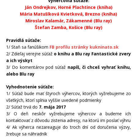
Výhercovia súťaže:
Ján Ondrejkov, Horné Plachtince (kniha)
Mária Matušíková Kvietková, Brezno (kniha)
Miroslav Kalamár, Zákamenné (Blu ray)
Štefan Zamba, Košice (Blu ray)
Pravidlá súťaže:
1/ Staň sa fanúšikom
FB profilu stránky kukninato.sk
2/ Zdieľaj verejne súťaž
o knihu a Blu ray Fantastické zvery
a ich výskyt
3/ Do komentárov pod súťaž
napíš, či chceš vyhrať knihu,
alebo Blu ray
Vyhodnotenie súťaže:
1/ Súťaž bude mať štyroch výhercov, ktorých vyžrebujeme zo
všetkých, ktorí splnia vyššie uvedené podmienky
2/ Súťaž trvá do
7. mája 2017
3/ O deň neskôr vyžrebujeme výhercov a budeme ich
kontaktovať z dôvodu zistenia adresy, na ktorú im poslať výhru
4/ Ak výherca nezareaguje do troch dní od doručenia výzvy,
žrebuje sa náhradník