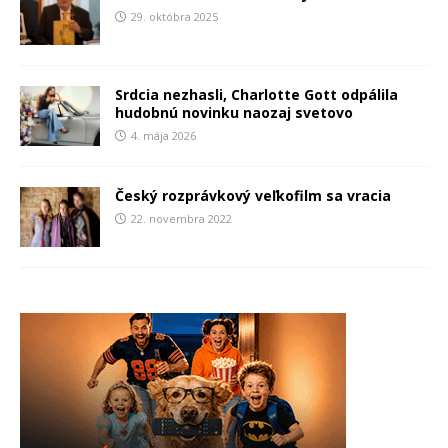
29. októbra 2025
Srdcia nezhasli, Charlotte Gott odpálila
hudobnú novinku naozaj svetovo
4. mája 2026
Český rozprávkový veľkofilm sa vracia
22. novembra 2022