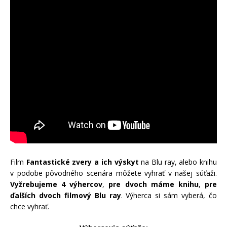
Film
Fantastické zvery a ich výskyt
na Blu ray, alebo knihu
v podobe pôvodného scenára môžete vyhrať v našej súťaži.
Vyžrebujeme 4 výhercov
,
pre dvoch máme knihu
,
pre
ďalších dvoch filmový Blu ray
. Výherca si sám vyberá, čo
chce vyhrať.