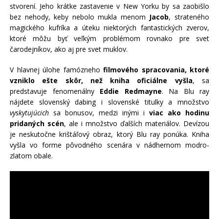
stvorení. Jeho krátke zastavenie v New Yorku by sa zaobišlo
bez nehody, keby nebolo mukla menom
Jacob
, strateného
magického kufríka a úteku niektorých fantastických zverov,
ktoré môžu byť veľkým problémom rovnako pre svet
čarodejníkov, ako aj pre svet muklov.
V hlavnej úlohe famózneho
filmového spracovania, ktoré
vzniklo ešte skôr, než kniha oficiálne vyšla
, sa
predstavuje fenomenálny
Eddie Redmayne
. Na Blu ray
nájdete slovenský dabing i slovenské titulky a množstvo
vyskytujúcich
sa bonusov, medzi inými i
viac ako hodinu
pridaných scén
, ale i množstvo ďalších materiálov. Devízou
je neskutočne krištáľový obraz, ktorý Blu ray ponúka. Kniha
vyšla vo forme pôvodného scenára v nádhernom modro-
zlatom obale.