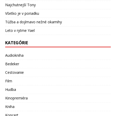
Najchutnejší Tony
Všetko je v poriadku
Túžba a dojímavo nežné okamihy
Leto v rytme Yael
KATEGÓRIE
Audiokniha
Bedeker
Cestovanie
Film
Hudba
Kinopremiéra
Kniha
Koncert