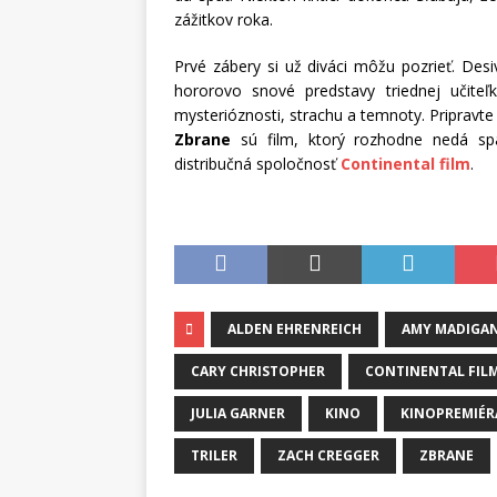
zážitkov roka.
Prvé zábery si už diváci môžu pozrieť. Des
hororovo snové predstavy triednej učiteľ
mysterióznosti, strachu a temnoty. Pripravt
Zbrane
sú film, ktorý rozhodne nedá sp
distribučná spoločnosť
Continental film
.
ALDEN EHRENREICH
AMY MADIGA
CARY CHRISTOPHER
CONTINENTAL FIL
JULIA GARNER
KINO
KINOPREMIÉR
TRILER
ZACH CREGGER
ZBRANE