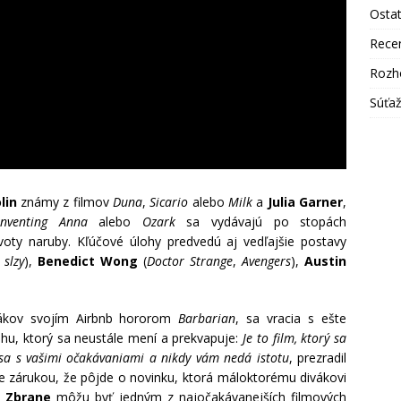
Osta
Rece
Rozh
Súťa
lin
známy z filmov
Duna
,
Sicario
alebo
Milk
a
Julia Garner
,
Inventing Anna
alebo
Ozark
sa vydávajú po stopách
životy naruby. Kľúčové úlohy predvedú aj vedľajšie postavy
 slzy
),
Benedict Wong
(
Doctor Strange
,
Avengers
),
Austin
vákov svojím Airbnb hororom
Barbarian
, sa vracia s ešte
ehu, ktorý sa neustále mení a prekvapuje:
Je to film, ktorý sa
sa s vašimi očakávaniami a nikdy vám nedá istotu
, prezradil
e zárukou, že pôjde o novinku, ktorá máloktorému divákovi
e
Zbrane
môžu byť jedným z najočakávanejších filmových