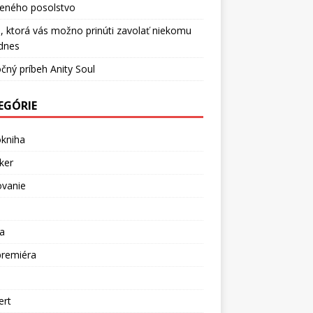
ceného posolstvo
, ktorá vás možno prinúti zavolať niekomu
dnes
čný príbeh Anity Soul
EGÓRIE
okniha
ker
ovanie
a
premiéra
a
ert