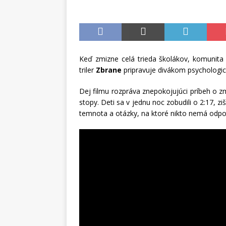
Keď zmizne celá trieda školákov, komunita 
triler
Zbrane
pripravuje divákom psychologic
Dej filmu rozpráva znepokojujúci príbeh o z
stopy. Deti sa v jednu noc zobudili o 2:17, z
temnota a otázky, na ktoré nikto nemá odp