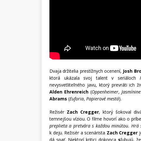
Dvaja držitelia prestížnych ocenení,
Josh Bro
ktorá ukázala svoj talent v seriáloch
nevysvetliteľného javu, ktorý prevráti ich 
Alden Ehrenreich
(
Oppenheimer
,
Jasmínine
Abrams
(
Euforia
,
Papierové mestá
).
Režisér
Zach Cregger
, ktorý šokoval di
temnejšou víziou. O filme hovorí ako o príb
preplieta a pretvára s každou minútou. Hrá 
k deju. Režisér a scenárista
Zach Cregger
j
dá spať. Niektorí kritici dokonca
s
ľubujú, ž