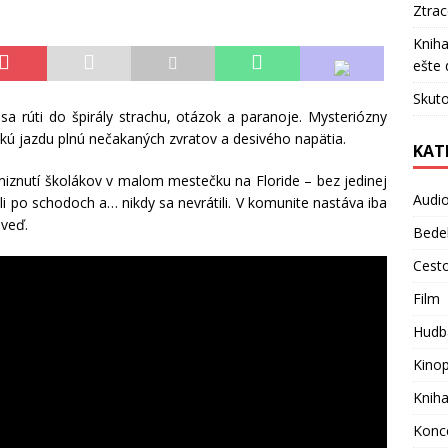
Ztra
Kniha
ešte 
Skuto
sa rúti do špirály strachu, otázok a paranoje. Mysteriózny
kú jazdu plnú nečakaných zvratov a desivého napätia.
KAT
miznutí školákov v malom mestečku na Floride – bez jedinej
Audi
išli po schodoch a… nikdy sa nevrátili. V komunite nastáva iba
oveď.
Bede
Cest
Film
Hudb
Kino
Knih
Konc