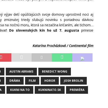
ivý výjav detí opúšťajúcich svoje domovy uprostred noci aj
ky zmiznutej triedy sľubujú novinku s poriadnou dávkou
e sa na nočnú moru, ktorá sa nezačína kričaním, ale tichom…
ávať!
Do slovenských kín ho už 7. augusta
prinesie
Katarína Procházková / Continental film
N
AUSTIN ABRAMS
BENEDICT WONG
M
DRÁMA
FILM
HOROR
JOSH BROLIN
A
KUKNI NA TO
KUKNINATO.SK
PREMIÉRA