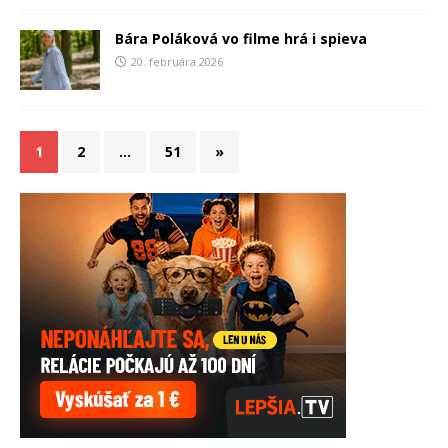
Bára Poláková vo filme hrá i spieva
20. februára 2026
1
2
…
51
»