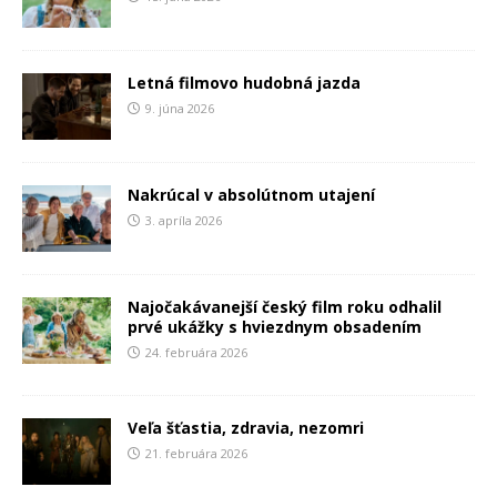
Letná filmovo hudobná jazda
9. júna 2026
Nakrúcal v absolútnom utajení
3. apríla 2026
Najočakávanejší český film roku odhalil
prvé ukážky s hviezdnym obsadením
24. februára 2026
Veľa šťastia, zdravia, nezomri
21. februára 2026