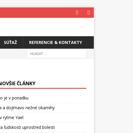
SÚŤAŽ
REFERENCIE & KONTAKTY
NOVŠIE ČLÁNKY
o je v poriadku
a a dojímavo nežné okamihy
v rytme Yael
a ľudskosti uprostred bolesti