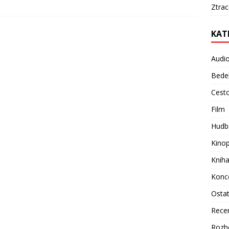
Ztra
KAT
Audi
Bede
Cest
Film
Hudb
Kino
Knih
Konc
Osta
Rece
Rozh