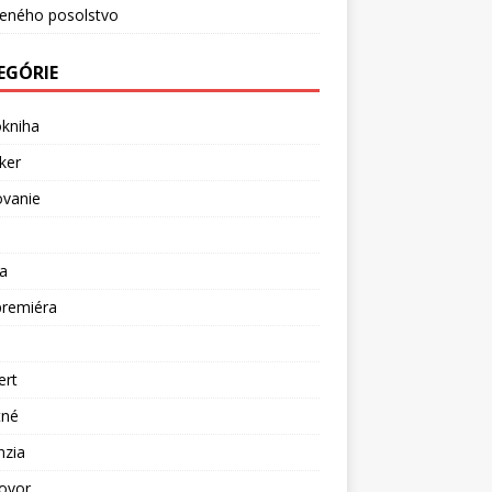
ceného posolstvo
EGÓRIE
okniha
ker
ovanie
a
premiéra
a
ert
tné
nzia
ovor