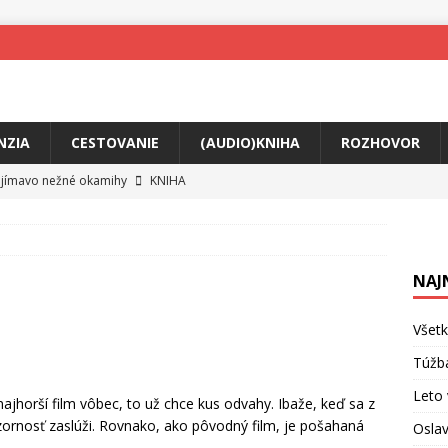
NZIA
CESTOVANIE
(AUDIO)KNIHA
ROZHOVOR
ojímavo nežné okamihy
KNIHA
me Yael
HUDBA
skosti uprostred bolesti
KNIHA
NAJ
o posolstvo
HUDBA
rá vás možno prinúti zavolať niekomu ešte dnes
KNIHA
Všetk
ríbeh Anity Soul
HUDBA
Túžb
v poriadku
HUDBA
Leto 
najhorší film vôbec, to už chce kus odvahy. Ibaže, keď sa z
ozornosť zaslúži. Rovnako, ako pôvodný film, je pošahaná
Oslav