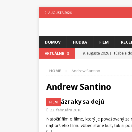
9. AUGUSTA 2026
DOMOV
HUDBA
FILM
RECE
[ 9. augusta 2026 ]
Túžba a d
AKTUÁLNE
[ 8. augusta 2026 ]
Leto v ryt
HOME
Andrew Santino
[ 8. augusta 2026 ]
Oslava ľud
[ 7. augusta 2026 ]
Ztracenéh
Andrew Santino
[ 7. augusta 2026 ]
Kniha, kto
A zázraky sa dejú
FILM
[ 6. augusta 2026 ]
Skutočný p
23. februára 2018
[ 9. augusta 2026 ]
Všetko je 
Natočiť film o filme, ktorý je považovaný za 
najhoršieho filmu vôbec stane kult, tak si p
[…]