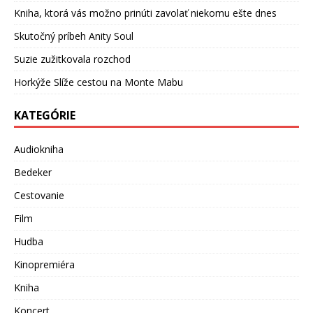
Kniha, ktorá vás možno prinúti zavolať niekomu ešte dnes
Skutočný príbeh Anity Soul
Suzie zužitkovala rozchod
Horkýže Slíže cestou na Monte Mabu
KATEGÓRIE
Audiokniha
Bedeker
Cestovanie
Film
Hudba
Kinopremiéra
Kniha
Koncert