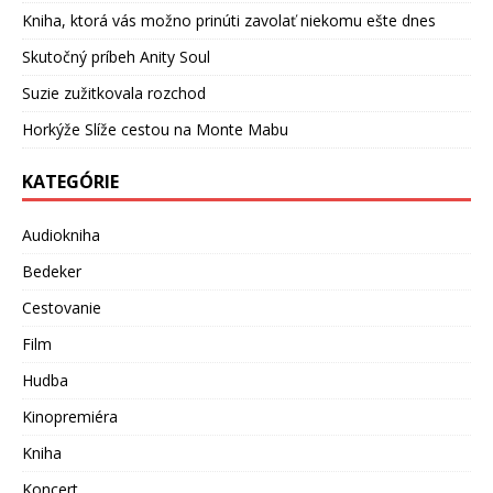
Kniha, ktorá vás možno prinúti zavolať niekomu ešte dnes
Skutočný príbeh Anity Soul
Suzie zužitkovala rozchod
Horkýže Slíže cestou na Monte Mabu
KATEGÓRIE
Audiokniha
Bedeker
Cestovanie
Film
Hudba
Kinopremiéra
Kniha
Koncert