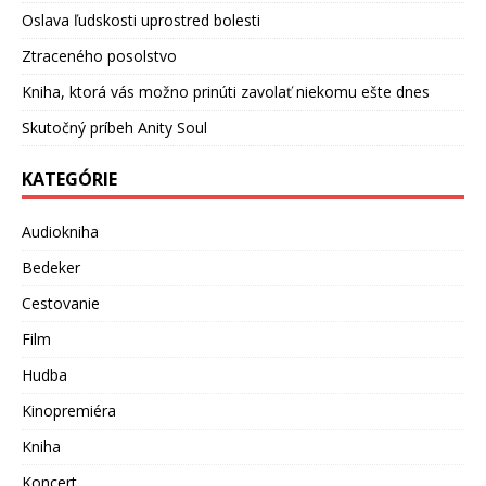
Oslava ľudskosti uprostred bolesti
Ztraceného posolstvo
Kniha, ktorá vás možno prinúti zavolať niekomu ešte dnes
Skutočný príbeh Anity Soul
KATEGÓRIE
Audiokniha
Bedeker
Cestovanie
Film
Hudba
Kinopremiéra
Kniha
Koncert