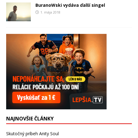
BuranoWski vydáva ďalší singel
1. mája 2018
NAJNOVŠIE ČLÁNKY
Skutočný príbeh Anity Soul