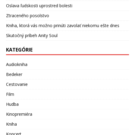
Oslava ľudskosti uprostred bolesti
Ztraceného posolstvo
Kniha, ktorá vás možno prinúti zavolať niekomu ešte dnes
Skutočný príbeh Anity Soul
KATEGÓRIE
Audiokniha
Bedeker
Cestovanie
Film
Hudba
Kinopremiéra
Kniha
Koncert