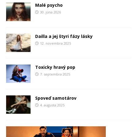
Malé psycho
30. júna 2026
Dailla a jej štyri fázy lásky
12. novembra 2025
Toxicky hravý pop
7. septembra 2025
Spoveď samotárov
4. augusta 2025