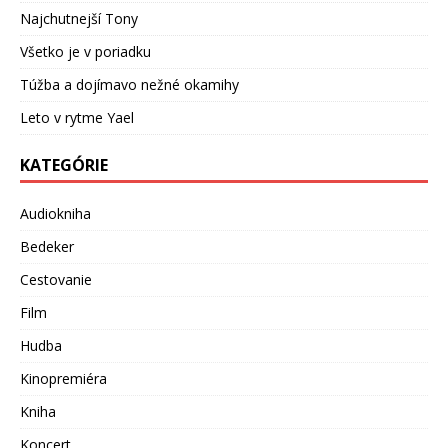
Najchutnejší Tony
Všetko je v poriadku
Túžba a dojímavo nežné okamihy
Leto v rytme Yael
KATEGÓRIE
Audiokniha
Bedeker
Cestovanie
Film
Hudba
Kinopremiéra
Kniha
Koncert