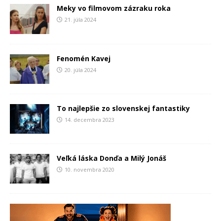
Meky vo filmovom zázraku roka
21. júla 2024
Fenomén Kavej
20. júla 2024
To najlepšie zo slovenskej fantastiky
14. decembra 2023
Veľká láska Donďa a Milý Jonáš
10. novembra 2020