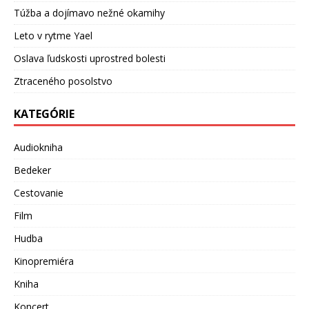
Túžba a dojímavo nežné okamihy
Leto v rytme Yael
Oslava ľudskosti uprostred bolesti
Ztraceného posolstvo
KATEGÓRIE
Audiokniha
Bedeker
Cestovanie
Film
Hudba
Kinopremiéra
Kniha
Koncert