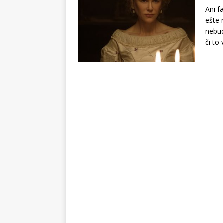
Ani f
ešte 
nebud
či to