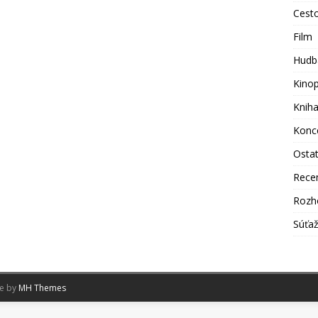
Cest
Film
Hudb
Kino
Knih
Konc
Osta
Rece
Rozh
Súťa
me by
MH Themes