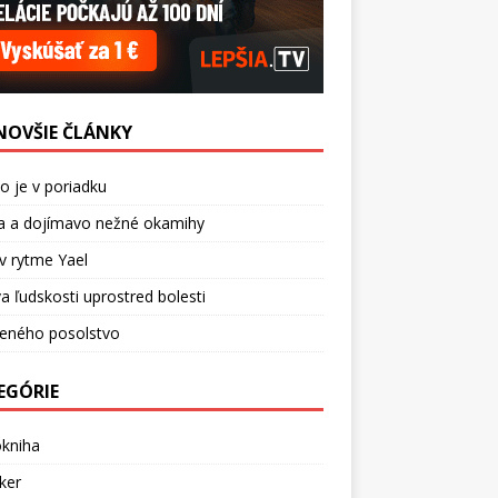
NOVŠIE ČLÁNKY
o je v poriadku
a a dojímavo nežné okamihy
v rytme Yael
a ľudskosti uprostred bolesti
ceného posolstvo
EGÓRIE
okniha
ker