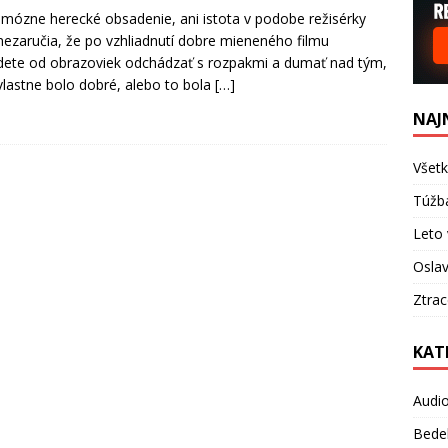
amózne herecké obsadenie, ani istota v podobe režisérky
nezaručia, že po vzhliadnutí dobre mieneného filmu
ete od obrazoviek odchádzať s rozpakmi a dumať nad tým,
 vlastne bolo dobré, alebo to bola
[…]
NAJ
Všetk
Túžb
Leto 
Oslav
Ztra
KAT
Audi
Bede