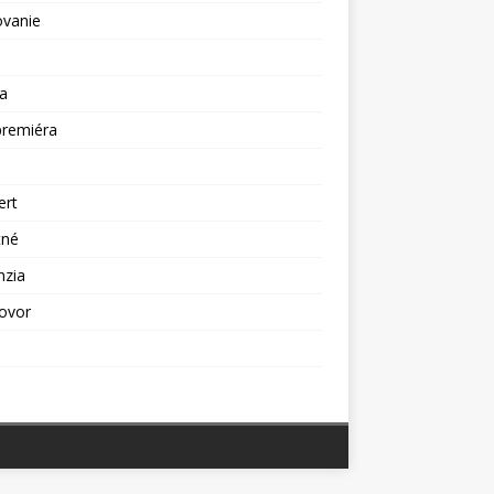
ovanie
a
premiéra
a
ert
tné
nzia
ovor
ž