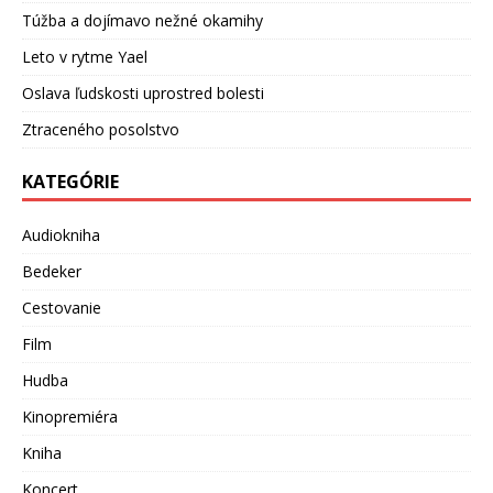
Túžba a dojímavo nežné okamihy
Leto v rytme Yael
Oslava ľudskosti uprostred bolesti
Ztraceného posolstvo
KATEGÓRIE
Audiokniha
Bedeker
Cestovanie
Film
Hudba
Kinopremiéra
Kniha
Koncert