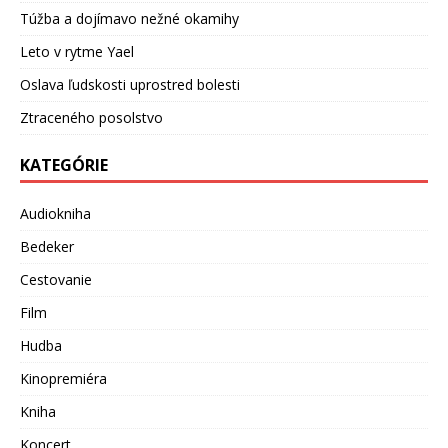
Túžba a dojímavo nežné okamihy
Leto v rytme Yael
Oslava ľudskosti uprostred bolesti
Ztraceného posolstvo
KATEGÓRIE
Audiokniha
Bedeker
Cestovanie
Film
Hudba
Kinopremiéra
Kniha
Koncert