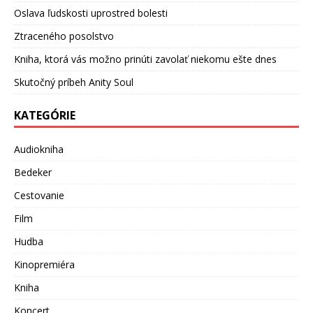
Oslava ľudskosti uprostred bolesti
Ztraceného posolstvo
Kniha, ktorá vás možno prinúti zavolať niekomu ešte dnes
Skutočný príbeh Anity Soul
KATEGÓRIE
Audiokniha
Bedeker
Cestovanie
Film
Hudba
Kinopremiéra
Kniha
Koncert