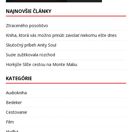
NAJNOVŠIE ČLÁNKY
Ztraceného posolstvo
Kniha, ktorá vás možno prinúti zavolať niekomu ešte dnes
Skutočný príbeh Anity Soul
Suzie zužitkovala rozchod
Horkýže Slíže cestou na Monte Mabu
KATEGÓRIE
Audiokniha
Bedeker
Cestovanie
Film
Hudba