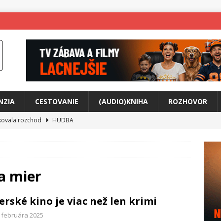
NZIA
CESTOVANIE
(AUDIO)KNIHA
ROZHOVOR
tkovala rozchod
HUDBA
íže cestou na Monte Mabu
HUDBA
a unikátny akustický koncert
HUDBA
 svet plný tajomstiev
FILM
a mier
any Krištof Lehotskej naživo
HUDBA
erské kino je viac než len krimi
živly prepojí generácie
FILM
. februára 2025
ríbeh Anity Soul
HUDBA