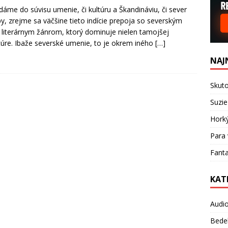
 dáme do súvisu umenie, či kultúru a Škandináviu, či sever
y, zrejme sa väčšine tieto indície prepoja so severským
, literárnym žánrom, ktorý dominuje nielen tamojšej
atúre. Ibaže severské umenie, to je okrem iného
[…]
NAJ
Skuto
Suzie
Hork
Para 
Fanta
KAT
Audi
Bede