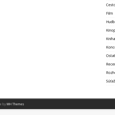
Cest
Film
Hudb
Kino
Knih
Konc
Osta
Rece
Rozh
Súťa
me by
MH Themes