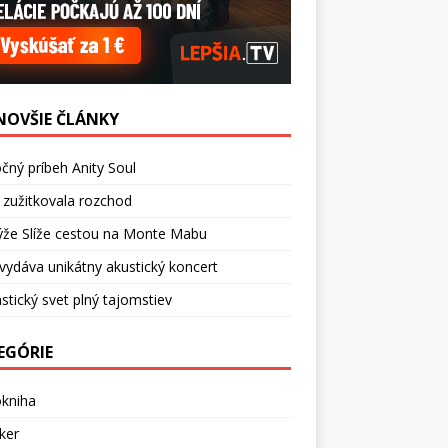
NOVŠIE ČLÁNKY
čný príbeh Anity Soul
 zužitkovala rozchod
ýže Slíže cestou na Monte Mabu
vydáva unikátny akustický koncert
stický svet plný tajomstiev
EGÓRIE
okniha
ker