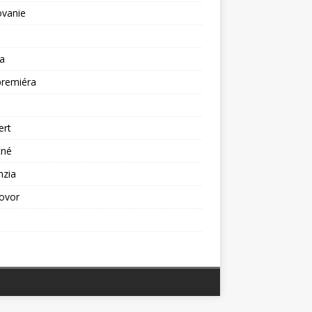
ovanie
a
premiéra
a
ert
tné
nzia
ovor
ž