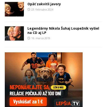
Opäť zakvitli javory
23. februára 2024
Legendárny Nikola Šuhaj Loupežník vyšiel
na CD aj LP
16. marca 2019