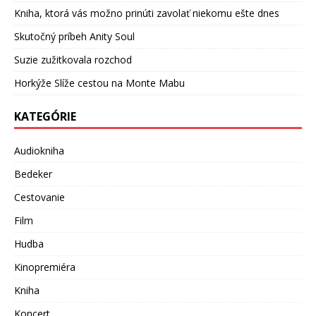
Kniha, ktorá vás možno prinúti zavolať niekomu ešte dnes
Skutočný príbeh Anity Soul
Suzie zužitkovala rozchod
Horkýže Slíže cestou na Monte Mabu
KATEGÓRIE
Audiokniha
Bedeker
Cestovanie
Film
Hudba
Kinopremiéra
Kniha
Koncert