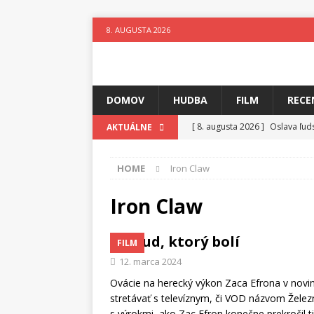
8. AUGUSTA 2026
DOMOV
HUDBA
FILM
RECE
[ 8. augusta 2026 ]
Oslava ľud
AKTUÁLNE
[ 7. augusta 2026 ]
Ztracenéh
HOME
Iron Claw
[ 7. augusta 2026 ]
Kniha, kto
[ 6. augusta 2026 ]
Skutočný p
Iron Claw
[ 5. augusta 2026 ]
Suzie zuži
Osud, ktorý bolí
FILM
[ 4. augusta 2026 ]
Horkýže Sl
12. marca 2024
[ 8. augusta 2026 ]
Leto v ryt
Ovácie na herecký výkon Zaca Efrona v novi
stretávať s televíznym, či VOD názvom Želez
s výrokmi, ako Zac Efron konečne prekročil 