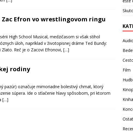
ešte 
Skuto
 Zac Efron vo wrestlingovom ringu
KAT
 sérii High School Musical, medzičasom si však stihol
Audi
óznych úloh, napríklad v životopisnej dráme Ted Bundy:
ri Zlato. Reč je o Zacovi Efronovi,
[…]
Bede
Cest
kej rodiny
Film
Hudb
zný pazúr) označuje mimoriadne bolestivý chmat, ktorý
Kino
razenie súpera. Ide o stlačenie hlavy spôsobom, pri ktorom
Knih
ča
[…]
Konc
Osta
Rece