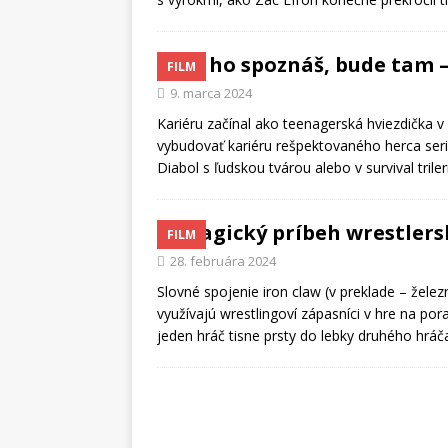
Ak ho spoznáš, bude tam –
FILM
9. marca 2024
Kariéru začínal ako teenagerská hviezdička v
vybudovať kariéru rešpektovaného herca seri
Diabol s ľudskou tvárou alebo v survival trile
Tragický príbeh wrestlers
FILM
28. februára 2024
Slovné spojenie iron claw (v preklade – žele
využívajú wrestlingoví zápasníci v hre na po
jeden hráč tisne prsty do lebky druhého hrá