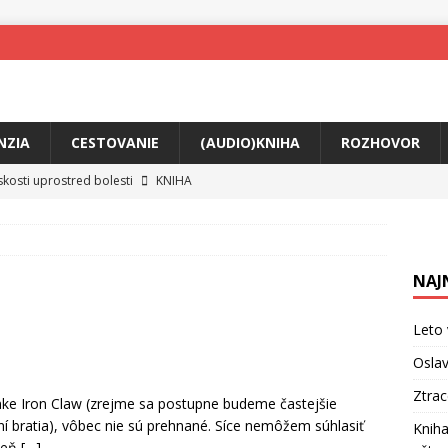
NZIA
CESTOVANIE
(AUDIO)KNIHA
ROZHOVOR
skosti uprostred bolesti
KNIHA
o posolstvo
HUDBA
rá vás možno prinúti zavolať niekomu ešte dnes
KNIHA
NAJ
ríbeh Anity Soul
HUDBA
tkovala rozchod
HUDBA
Leto 
íže cestou na Monte Mabu
HUDBA
Oslav
me Yael
HUDBA
Ztra
nke Iron Claw (zrejme sa postupne budeme častejšie
ní bratia), vôbec nie sú prehnané. Síce nemôžem súhlasiť
Kniha
tieň
[…]