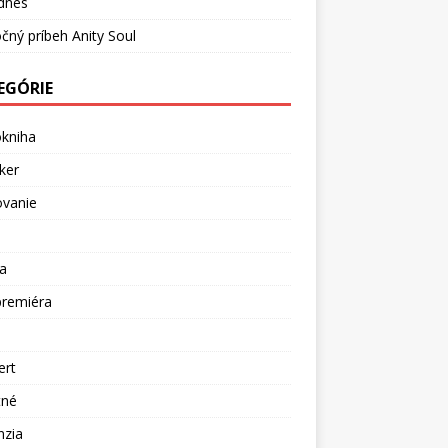
dnes
čný príbeh Anity Soul
EGÓRIE
okniha
ker
ovanie
a
premiéra
a
ert
tné
nzia