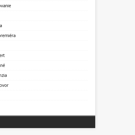
ovanie
a
premiéra
a
ert
tné
nzia
ovor
ž