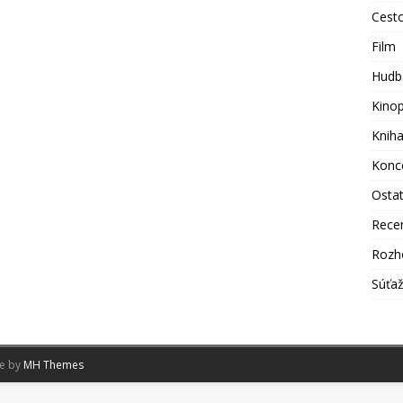
Cest
Film
Hudb
Kino
Knih
Konc
Osta
Rece
Rozh
Súťa
me by
MH Themes