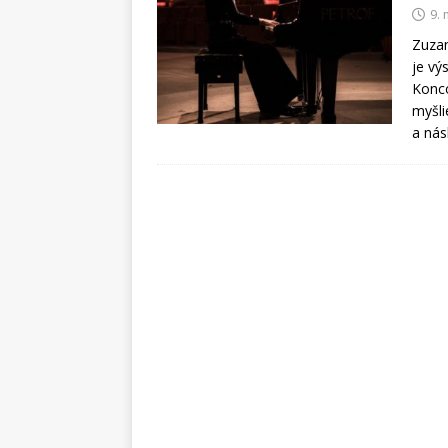
9.
Zuzan
je vý
Konco
myšli
a nás