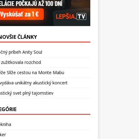
NOVŠIE ČLÁNKY
čný príbeh Anity Soul
 zužitkovala rozchod
ýže Slíže cestou na Monte Mabu
vydáva unikátny akustický koncert
stický svet plný tajomstiev
EGÓRIE
okniha
ker