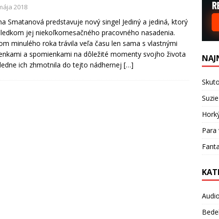
 mája 2018
a Smatanová predstavuje nový singel Jediný a jediná, ktorý
sledkom jej niekoľkomesačného pracovného nasadenia.
m minulého roka trávila veľa času len sama s vlastnými
enkami a spomienkami na dôležité momenty svojho života
NAJ
ledne ich zhmotnila do tejto nádhernej
[…]
Skuto
Suzie
Hork
Para 
Fanta
KAT
Audi
Bede