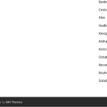
Bede
Cest
Film
Hudb
Kino
Knih
Konc
Osta
Rece
Rozh
Súťa
me by
MH Themes