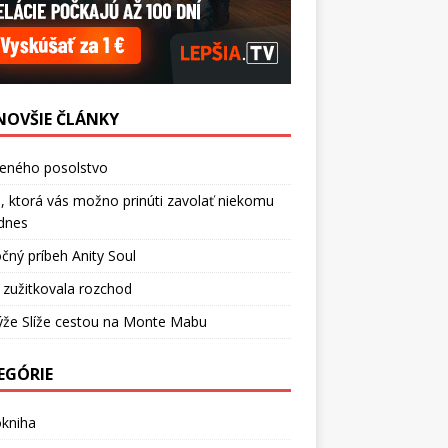
NOVŠIE ČLÁNKY
ceného posolstvo
, ktorá vás možno prinúti zavolať niekomu
dnes
čný príbeh Anity Soul
 zužitkovala rozchod
ýže Slíže cestou na Monte Mabu
EGÓRIE
okniha