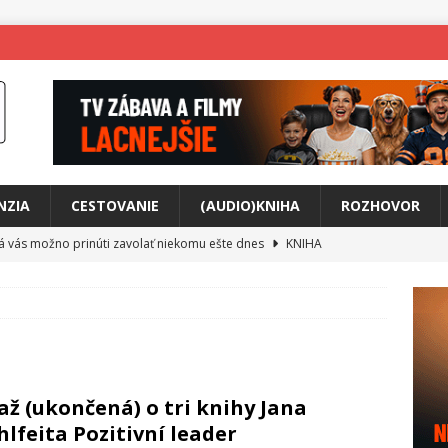
NZIA
CESTOVANIE
(AUDIO)KNIHA
ROZHOVOR
rá vás možno prinúti zavolať niekomu ešte dnes
KNIHA
ríbeh Anity Soul
HUDBA
tkovala rozchod
HUDBA
íže cestou na Monte Mabu
HUDBA
a unikátny akustický koncert
HUDBA
až (ukončená) o tri knihy Jana
 svet plný tajomstiev
FILM
lfeita Pozitivní leader
o posolstvo
HUDBA