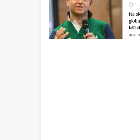
4.
Na sl
globá
Mühlf
praco