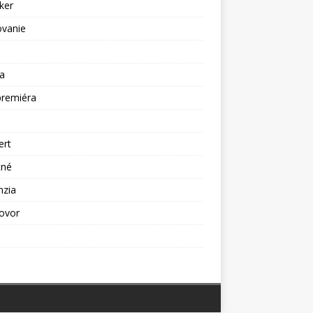
ker
ovanie
a
premiéra
a
ert
tné
nzia
ovor
ž