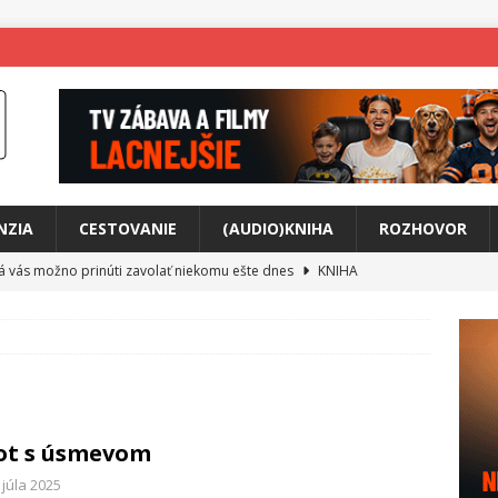
NZIA
CESTOVANIE
(AUDIO)KNIHA
ROZHOVOR
rá vás možno prinúti zavolať niekomu ešte dnes
KNIHA
ríbeh Anity Soul
HUDBA
tkovala rozchod
HUDBA
íže cestou na Monte Mabu
HUDBA
a unikátny akustický koncert
HUDBA
ot s úsmevom
 svet plný tajomstiev
FILM
 júla 2025
o posolstvo
HUDBA