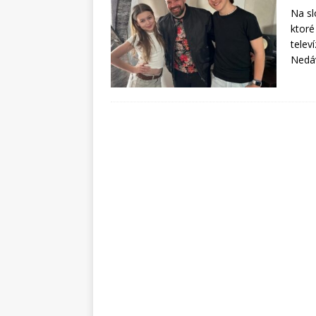
Na sl
ktoré
telev
Nedáv