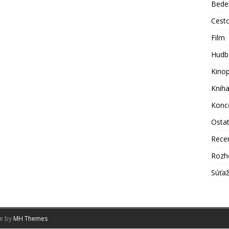
Bede
Cest
Film
Hudb
Kino
Knih
Konc
Osta
Rece
Rozh
Súťa
me by
MH Themes