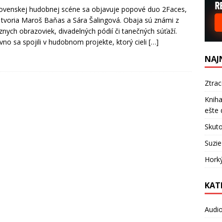
ovenskej hudobnej scéne sa objavuje popové duo 2Faces,
 tvoria Maroš Baňas a Sára Šalingová. Obaja sú známi z
íznych obrazoviek, divadelných pódií či tanečných súťaží.
no sa spojili v hudobnom projekte, ktorý cieli
[…]
NAJ
Ztra
Kniha
ešte 
Skuto
Suzie
Hork
KAT
Audi