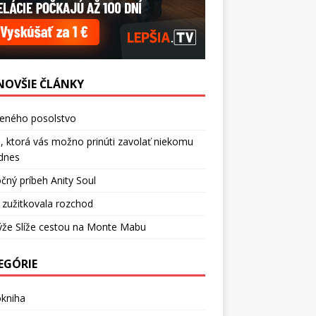
NOVŠIE ČLÁNKY
ceného posolstvo
, ktorá vás možno prinúti zavolať niekomu
dnes
čný príbeh Anity Soul
 zužitkovala rozchod
ýže Slíže cestou na Monte Mabu
EGÓRIE
okniha