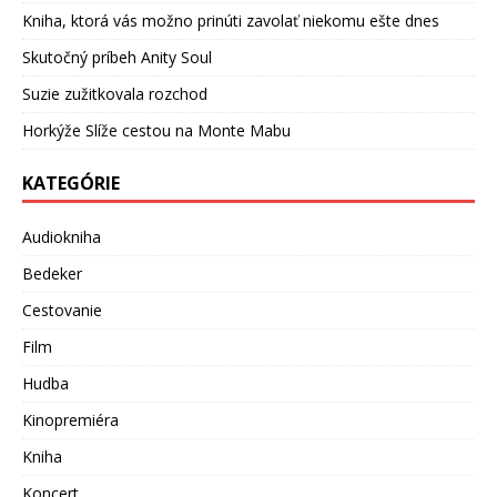
Kniha, ktorá vás možno prinúti zavolať niekomu ešte dnes
Skutočný príbeh Anity Soul
Suzie zužitkovala rozchod
Horkýže Slíže cestou na Monte Mabu
KATEGÓRIE
Audiokniha
Bedeker
Cestovanie
Film
Hudba
Kinopremiéra
Kniha
Koncert