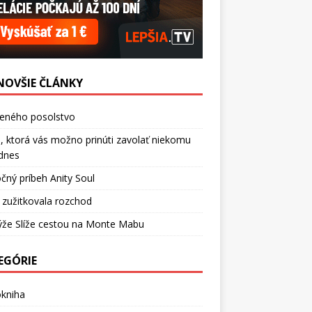
NOVŠIE ČLÁNKY
ceného posolstvo
, ktorá vás možno prinúti zavolať niekomu
dnes
čný príbeh Anity Soul
 zužitkovala rozchod
ýže Slíže cestou na Monte Mabu
EGÓRIE
okniha