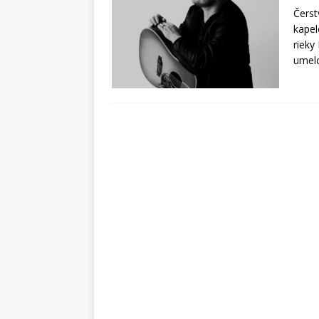
Čerst
kapel
rieky
umelc