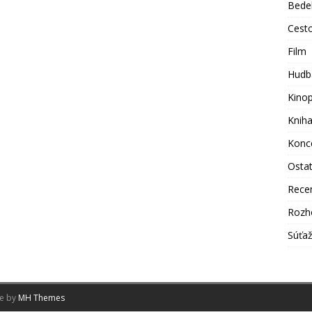
Bede
Cest
Film
Hudb
Kino
Knih
Konc
Osta
Rece
Rozh
Súťa
me by
MH Themes