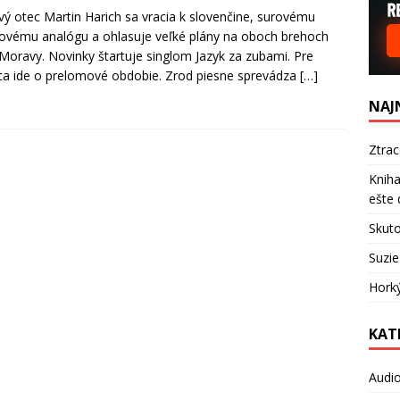
vý otec Martin Harich sa vracia k slovenčine, surovému
ovému analógu a ohlasuje veľké plány na oboch brehoch
 Moravy. Novinky štartuje singlom Jazyk za zubami. Pre
a ide o prelomové obdobie. Zrod piesne sprevádza
[…]
NAJ
Ztra
Kniha
ešte 
Skuto
Suzie
Hork
KAT
Audi