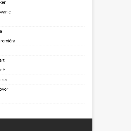
ker
ovanie
a
premiéra
a
ert
tné
nzia
ovor
ž