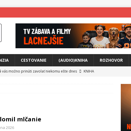
NZIA
CESTOVANIE
(AUDIO)KNIHA
ROZHOVOR
rá vás možno prinúti zavolať niekomu ešte dnes
KNIHA
ríbeh Anity Soul
HUDBA
tkovala rozchod
HUDBA
íže cestou na Monte Mabu
HUDBA
a unikátny akustický koncert
HUDBA
lomil mlčanie
 svet plný tajomstiev
FILM
júna 2026
o posolstvo
HUDBA