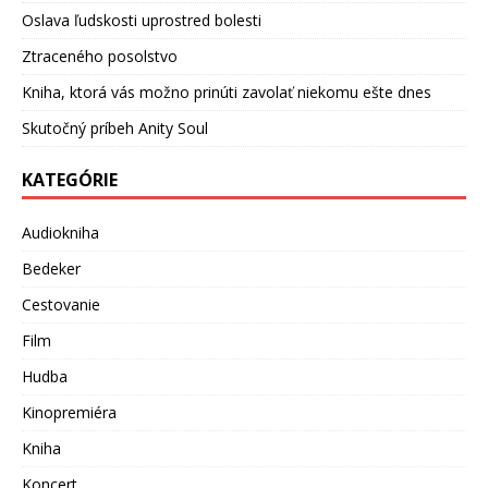
Oslava ľudskosti uprostred bolesti
Ztraceného posolstvo
Kniha, ktorá vás možno prinúti zavolať niekomu ešte dnes
Skutočný príbeh Anity Soul
KATEGÓRIE
Audiokniha
Bedeker
Cestovanie
Film
Hudba
Kinopremiéra
Kniha
Koncert