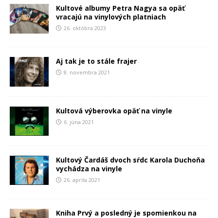
Kultové albumy Petra Nagya sa opäť
vracajú na vinylových platniach
26. októbra 2023
Aj tak je to stále frajer
8. novembra 2021
Kultová výberovka opäť na vinyle
6. júna 2021
Kultový Čardáš dvoch sŕdc Karola Duchoňa
vychádza na vinyle
26. apríla 2021
Kniha Prvý a posledný je spomienkou na