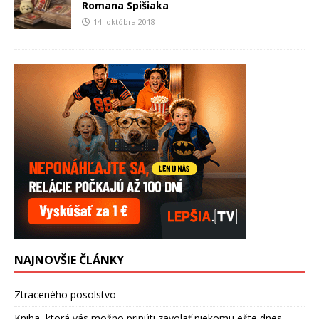
Romana Spišiaka
14. októbra 2018
NAJNOVŠIE ČLÁNKY
Ztraceného posolstvo
Kniha, ktorá vás možno prinúti zavolať niekomu ešte dnes