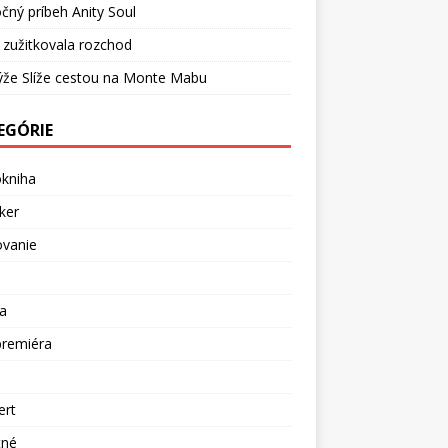
čný príbeh Anity Soul
 zužitkovala rozchod
ýže Slíže cestou na Monte Mabu
EGÓRIE
okniha
ker
ovanie
a
premiéra
a
ert
tné