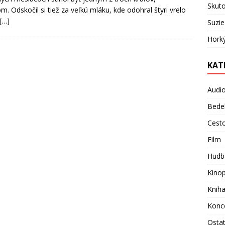
Skuto
. Odskočil si tiež za veľkú mláku, kde odohral štyri vrelo
[…]
Suzie
Hork
KAT
Audi
Bede
Cest
Film
Hudb
Kino
Knih
Konc
Osta