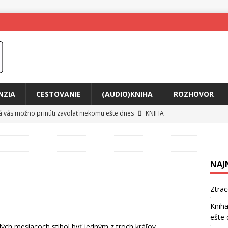
NZIA
CESTOVANIE
(AUDIO)KNIHA
ROZHOVOR
rá vás možno prinúti zavolať niekomu ešte dnes
KNIHA
ríbeh Anity Soul
HUDBA
tkovala rozchod
HUDBA
NAJ
íže cestou na Monte Mabu
HUDBA
a unikátny akustický koncert
HUDBA
Ztra
 svet plný tajomstiev
FILM
Kniha
ešte 
o posolstvo
HUDBA
ých mesiacoch stihol byť jedným z troch kráľov,