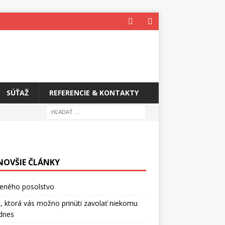
SÚŤAŽ
REFERENCIE & KONTAKTY
NOVŠIE ČLÁNKY
ceného posolstvo
, ktorá vás možno prinúti zavolať niekomu
dnes