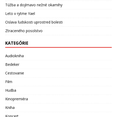
Túžba a dojímavo nežné okamihy
Leto v rytme Yael
Oslava ľudskosti uprostred bolesti
Ztraceného posolstvo
KATEGÓRIE
Audiokniha
Bedeker
Cestovanie
Film
Hudba
Kinopremiéra
Kniha
Koncert