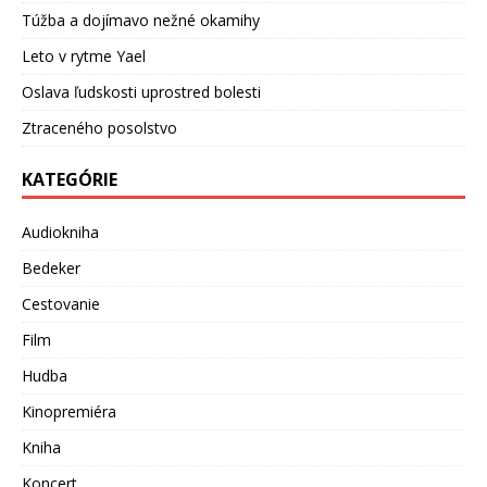
Túžba a dojímavo nežné okamihy
Leto v rytme Yael
Oslava ľudskosti uprostred bolesti
Ztraceného posolstvo
KATEGÓRIE
Audiokniha
Bedeker
Cestovanie
Film
Hudba
Kinopremiéra
Kniha
Koncert