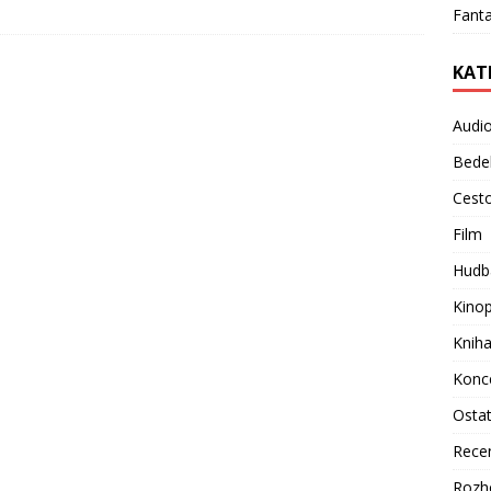
Fanta
KAT
Audi
Bede
Cest
Film
Hudb
Kino
Knih
Konc
Osta
Rece
Rozh