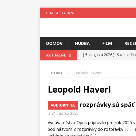
6. AUGUSTA 2026
DOMOV
HUDBA
FILM
RECE
[ 5. augusta 2026 ]
Suzie zuži
AKTUÁLNE
[ 4. augusta 2026 ]
Horkýže Sl
HOME
Leopold Haverl
[ 3. augusta 2026 ]
Para vydáv
[ 3. augusta 2026 ]
Fantastický
Leopold Haverl
[ 2. augusta 2026 ]
Elementy Ja
Kultové rozprávky sú späť
AUDIOKNIHA
[ 1. augusta 2026 ]
Festival 4 
31. marca 2025
[ 6. augusta 2026 ]
Skutočný p
Vydavateľstvo Opus pripravilo pre rok 2025 v
pod názvom Z rozprávky do rozprávky I., II. 
každom sa nachádza
[…]