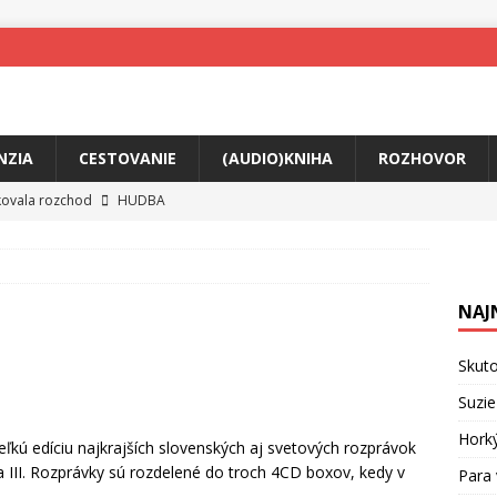
NZIA
CESTOVANIE
(AUDIO)KNIHA
ROZHOVOR
tkovala rozchod
HUDBA
íže cestou na Monte Mabu
HUDBA
a unikátny akustický koncert
HUDBA
NAJ
 svet plný tajomstiev
FILM
ny Krištof Lehotskej naživo
HUDBA
Skuto
živly prepojí generácie
FILM
Suzie
ríbeh Anity Soul
HUDBA
Hork
eľkú edíciu najkrajších slovenských aj svetových rozprávok
a III. Rozprávky sú rozdelené do troch 4CD boxov, kedy v
Para 