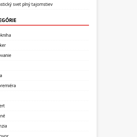
stický svet plný tajomstiev
EGÓRIE
okniha
ker
ovanie
a
premiéra
a
ert
tné
nzia
ovor