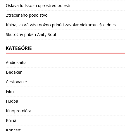
Oslava ľudskosti uprostred bolesti
Ztraceného posolstvo
Kniha, ktorá vás možno prinúti zavolať niekomu ešte dnes
Skutočný príbeh Anity Soul
KATEGÓRIE
Audiokniha
Bedeker
Cestovanie
Film
Hudba
Kinopremiéra
Kniha
Koncert