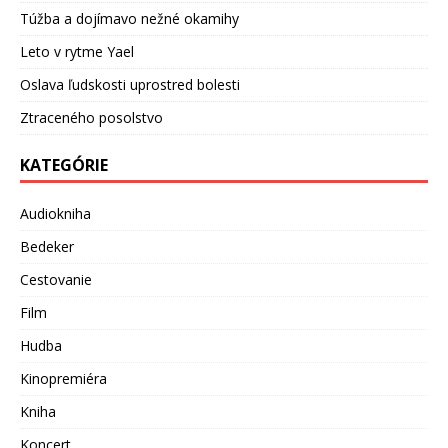
Túžba a dojímavo nežné okamihy
Leto v rytme Yael
Oslava ľudskosti uprostred bolesti
Ztraceného posolstvo
KATEGÓRIE
Audiokniha
Bedeker
Cestovanie
Film
Hudba
Kinopremiéra
Kniha
Koncert