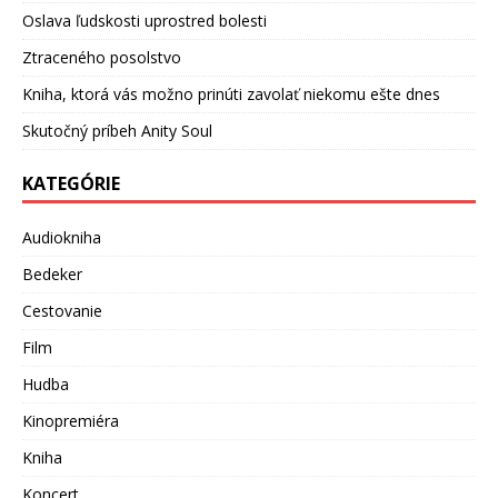
Oslava ľudskosti uprostred bolesti
Ztraceného posolstvo
Kniha, ktorá vás možno prinúti zavolať niekomu ešte dnes
Skutočný príbeh Anity Soul
KATEGÓRIE
Audiokniha
Bedeker
Cestovanie
Film
Hudba
Kinopremiéra
Kniha
Koncert