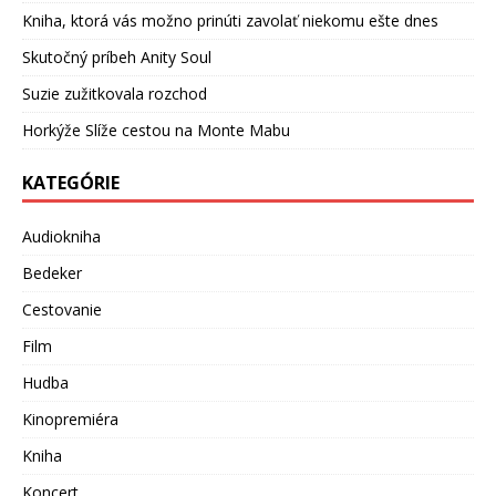
Kniha, ktorá vás možno prinúti zavolať niekomu ešte dnes
Skutočný príbeh Anity Soul
Suzie zužitkovala rozchod
Horkýže Slíže cestou na Monte Mabu
KATEGÓRIE
Audiokniha
Bedeker
Cestovanie
Film
Hudba
Kinopremiéra
Kniha
Koncert