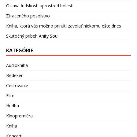
Oslava ľudskosti uprostred bolesti
Ztraceného posolstvo
Kniha, ktorá vás možno prinúti zavolať niekomu ešte dnes
Skutočný príbeh Anity Soul
KATEGÓRIE
Audiokniha
Bedeker
Cestovanie
Film
Hudba
Kinopremiéra
Kniha
Koncert