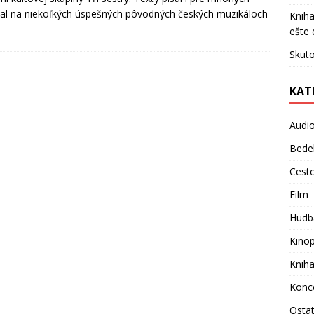
oval na niekoľkých úspešných pôvodných českých muzikáloch
Kniha
ešte 
Skuto
KAT
Audi
Bede
Cest
Film
Hudb
Kino
Knih
Konc
Osta