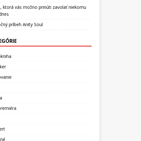
, ktorá vás možno prinúti zavolať niekomu
dnes
čný príbeh Anity Soul
EGÓRIE
okniha
ker
ovanie
a
premiéra
a
ert
tné