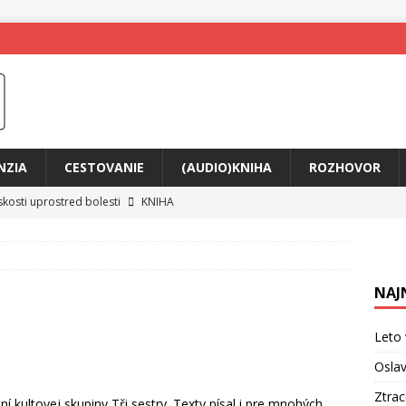
NZIA
CESTOVANIE
(AUDIO)KNIHA
ROZHOVOR
skosti uprostred bolesti
KNIHA
o posolstvo
HUDBA
rá vás možno prinúti zavolať niekomu ešte dnes
KNIHA
NAJ
ríbeh Anity Soul
HUDBA
tkovala rozchod
HUDBA
Leto 
íže cestou na Monte Mabu
HUDBA
Oslav
me Yael
HUDBA
Ztra
 kultovej skupiny Tři sestry. Texty písal i pre mnohých