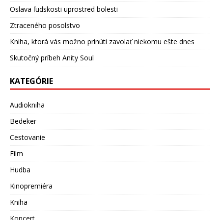
Oslava ľudskosti uprostred bolesti
Ztraceného posolstvo
Kniha, ktorá vás možno prinúti zavolať niekomu ešte dnes
Skutočný príbeh Anity Soul
KATEGÓRIE
Audiokniha
Bedeker
Cestovanie
Film
Hudba
Kinopremiéra
Kniha
Koncert