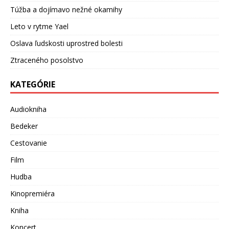
Túžba a dojímavo nežné okamihy
Leto v rytme Yael
Oslava ľudskosti uprostred bolesti
Ztraceného posolstvo
KATEGÓRIE
Audiokniha
Bedeker
Cestovanie
Film
Hudba
Kinopremiéra
Kniha
Koncert