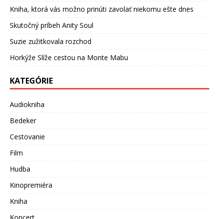
Kniha, ktorá vás možno prinúti zavolať niekomu ešte dnes
Skutočný príbeh Anity Soul
Suzie zužitkovala rozchod
Horkýže Slíže cestou na Monte Mabu
KATEGÓRIE
Audiokniha
Bedeker
Cestovanie
Film
Hudba
Kinopremiéra
Kniha
Koncert