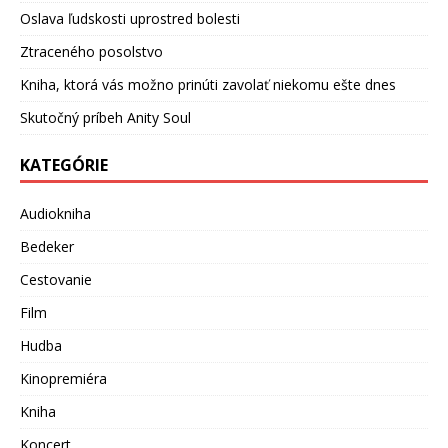
Oslava ľudskosti uprostred bolesti
Ztraceného posolstvo
Kniha, ktorá vás možno prinúti zavolať niekomu ešte dnes
Skutočný príbeh Anity Soul
KATEGÓRIE
Audiokniha
Bedeker
Cestovanie
Film
Hudba
Kinopremiéra
Kniha
Koncert